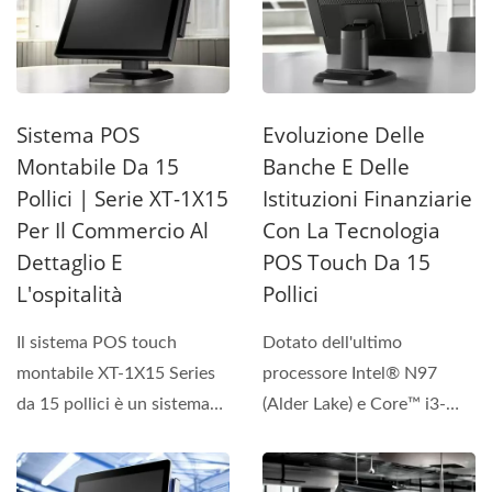
Sistema POS
Evoluzione Delle
Montabile Da 15
Banche E Delle
Pollici | Serie XT-1X15
Istituzioni Finanziarie
Per Il Commercio Al
Con La Tecnologia
Dettaglio E
POS Touch Da 15
L'ospitalità
Pollici
Il sistema POS touch
Dotato dell'ultimo
montabile XT-1X15 Series
processore Intel® N97
da 15 pollici è un sistema
(Alder Lake) e Core™ i3-
POS avanzato per il
1215U/ i5-1235U (Alder...
commercio...