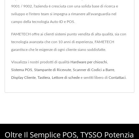
9001 / 9002, l'azienda è cresciuta con una solida base di ricerca e
sviluppo e l'intero team si impegna a rimanere all'avanguardia nel
campo della tecnologia Auto-ID e POS.
FAMETECH offre ai clienti sistemi punto vendita di alta qualità, sia con
tecnologia avanzata che con 10 anni di esperienza, FAMETECH
garantisce che le esigenze di ogni cliente siano soddisfatte.
Visualizza i nostri prodotti di qualità
Hardware per chioschi
,
Sistema POS
,
Stampante di Ricevute
,
Scanner di Codici a Barre
,
Display Cliente
,
Tastiera
,
Lettore di schede
e sentiti libero di
Contattaci
.
Oltre Il Semplice POS, TYSSO Potenzia