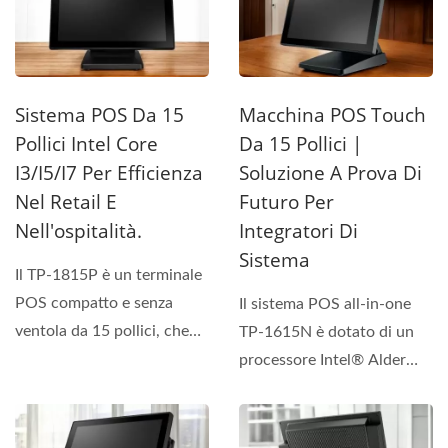
Sistema POS Da 15
Macchina POS Touch
Pollici Intel Core
Da 15 Pollici |
I3/i5/i7 Per Efficienza
Soluzione A Prova Di
Nel Retail E
Futuro Per
Nell'ospitalità.
Integratori Di
Sistema
Il TP-1815P è un terminale
POS compatto e senza
Il sistema POS all-in-one
ventola da 15 pollici, che
TP-1615N è dotato di un
offre prestazioni...
processore Intel® Alder
Lake N97, che supporta...