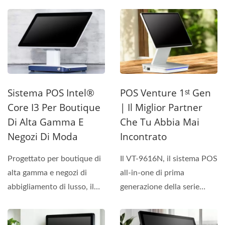
da Intel® Core™...
9816P offre prestazioni...
Sistema POS Intel®
POS Venture 1ˢᵗ Gen
Core I3 Per Boutique
| Il Miglior Partner
Di Alta Gamma E
Che Tu Abbia Mai
Negozi Di Moda
Incontrato
Progettato per boutique di
Il VT-9616N, il sistema POS
alta gamma e negozi di
all-in-one di prima
abbigliamento di lusso, il
generazione della serie
sistema POS TP-9816...
Venture, ridefinisce...