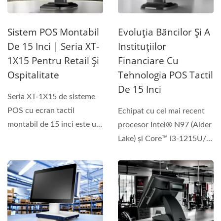
Sistem POS Montabil
Evoluția Băncilor Și A
De 15 Inci | Seria XT-
Instituțiilor
1X15 Pentru Retail Și
Financiare Cu
Ospitalitate
Tehnologia POS Tactil
De 15 Inci
Seria XT-1X15 de sisteme
POS cu ecran tactil
Echipat cu cel mai recent
montabil de 15 inci este un
procesor Intel® N97 (Alder
sistem POS avansat...
Lake) și Core™ i3-1215U/
i5-1235U(Alder...