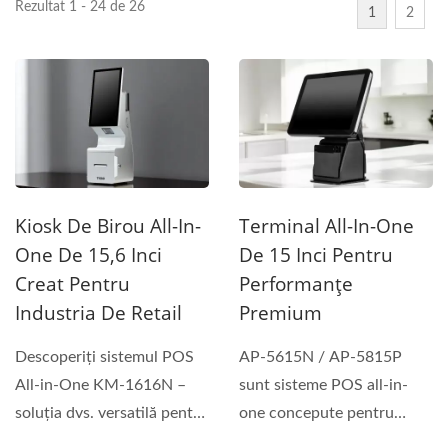
Rezultat 1 - 24 de 26
1
2
Kiosk De Birou All-In-
Terminal All-In-One
One De 15,6 Inci
De 15 Inci Pentru
Creat Pentru
Performanțe
Industria De Retail
Premium
Descoperiți sistemul POS
AP-5615N / AP-5815P
All-in-One KM-1616N –
sunt sisteme POS all-in-
soluția dvs. versatilă pentru
one concepute pentru
retail, ospitalitate...
experiențe de plată