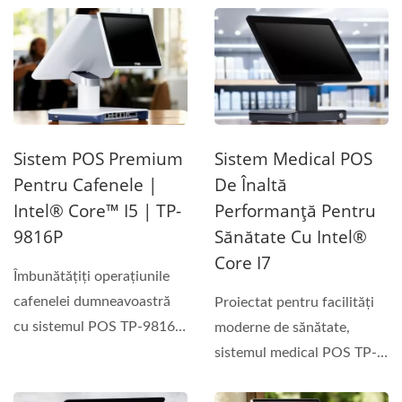
rapide,...
Sistem POS Premium
Sistem Medical POS
Pentru Cafenele |
De Înaltă
Intel® Core™ I5 | TP-
Performanță Pentru
9816P
Sănătate Cu Intel®
Core I7
Îmbunătățiți operațiunile
cafenelei dumneavoastră
Proiectat pentru facilități
cu sistemul POS TP-9816P,
moderne de sănătate,
alimentat...
sistemul medical POS TP-
9816P oferă performanță...