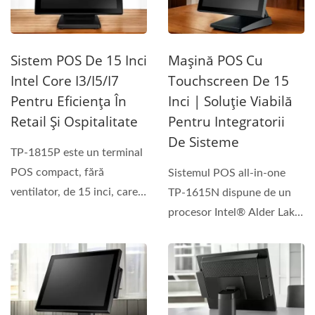
Sistem POS De 15 Inci
Mașină POS Cu
Intel Core I3/i5/i7
Touchscreen De 15
Pentru Eficiența În
Inci | Soluție Viabilă
Retail Și Ospitalitate
Pentru Integratorii
De Sisteme
TP-1815P este un terminal
POS compact, fără
Sistemul POS all-in-one
ventilator, de 15 inci, care
TP-1615N dispune de un
oferă performanțe...
procesor Intel® Alder Lake
N97, suportând...