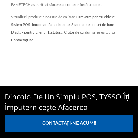
FAMETECH asigură satisfacerea cerințelor fiecărui client.
Vizualizați produsele noastre de calitate
Hardware pentru chioșc
,
Sistem POS
,
Imprimantă de chitanțe
,
Scanner de coduri de bare
,
Display pentru clienți
,
Tastatură
,
Cititor de carduri
și nu ezitați să
Contactați-ne
.
Dincolo De Un Simplu POS, TYSSO Îți
Împuternicește Afacerea
CONTACTAȚI-NE ACUM!!