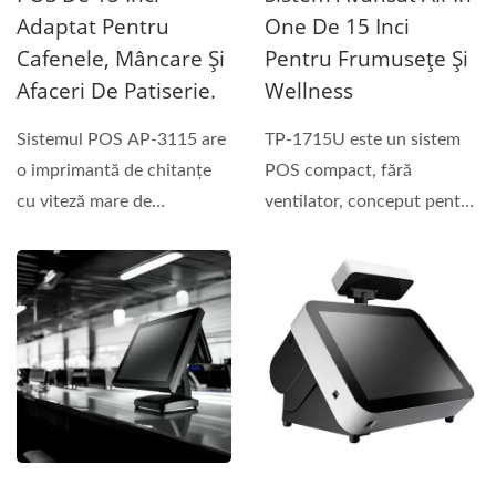
Adaptat Pentru
One De 15 Inci
Cafenele, Mâncare Și
Pentru Frumusețe Și
Afaceri De Patiserie.
Wellness
Sistemul POS AP-3115 are
TP-1715U este un sistem
o imprimantă de chitanțe
POS compact, fără
cu viteză mare de
ventilator, conceput pentru
250mm/sec, care este...
industria frumuseții...