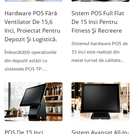
Hardware POS Fără
Sistem POS Full Flat
Ventilator De 15,6
De 15 Inci Pentru
Inci, Proiectat Pentru
Fitness Și Recreere
Depozit Și Logistică.
Sistemul hardware POS de
15 inci este realizat din
Îmbunătățiți operațiunile
metal turnat de calitate
din depozit astăzi cu
superioară și un suport...
sistemele POS TP-
9616/9716U—oferind...
POS De 15 Inci
Sistem Avansat All-In-