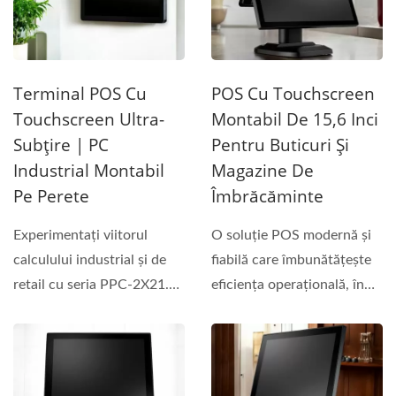
Terminal POS Cu
POS Cu Touchscreen
Touchscreen Ultra-
Montabil De 15,6 Inci
Subțire | PC
Pentru Buticuri Și
Industrial Montabil
Magazine De
Pe Perete
Îmbrăcăminte
Experimentați viitorul
O soluție POS modernă și
calculului industrial și de
fiabilă care îmbunătățește
retail cu seria PPC-2X21.
eficiența operațională, în
Cu un design...
timp...