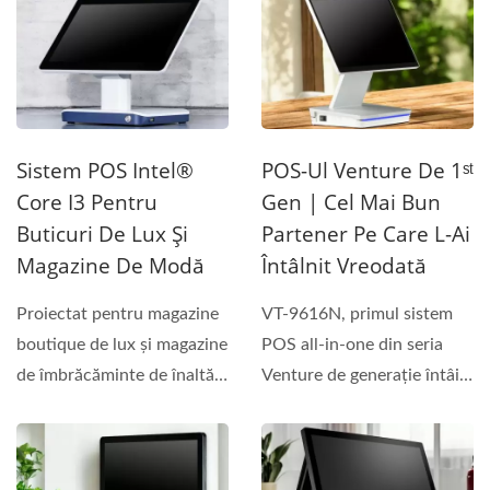
Sistem POS Intel®
POS-Ul Venture De 1ˢᵗ
Core I3 Pentru
Gen | Cel Mai Bun
Buticuri De Lux Și
Partener Pe Care L-Ai
Magazine De Modă
Întâlnit Vreodată
Proiectat pentru magazine
VT-9616N, primul sistem
boutique de lux și magazine
POS all-in-one din seria
de îmbrăcăminte de înaltă
Venture de generație întâi,
clasă,...
redefinește...