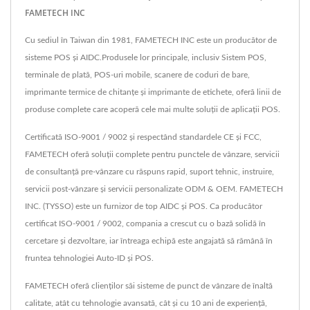
FAMETECH INC
Cu sediul în Taiwan din 1981, FAMETECH INC este un producător de
sisteme POS și AIDC.Produsele lor principale, inclusiv Sistem POS,
terminale de plată, POS-uri mobile, scanere de coduri de bare,
imprimante termice de chitanțe și imprimante de etichete, oferă linii de
produse complete care acoperă cele mai multe soluții de aplicații POS.
Certificată ISO-9001 / 9002 și respectând standardele CE și FCC,
FAMETECH oferă soluții complete pentru punctele de vânzare, servicii
de consultanță pre-vânzare cu răspuns rapid, suport tehnic, instruire,
servicii post-vânzare și servicii personalizate ODM & OEM. FAMETECH
INC. (TYSSO) este un furnizor de top AIDC și POS. Ca producător
certificat ISO-9001 / 9002, compania a crescut cu o bază solidă în
cercetare și dezvoltare, iar întreaga echipă este angajată să rămână în
fruntea tehnologiei Auto-ID și POS.
FAMETECH oferă clienților săi sisteme de punct de vânzare de înaltă
calitate, atât cu tehnologie avansată, cât și cu 10 ani de experiență,