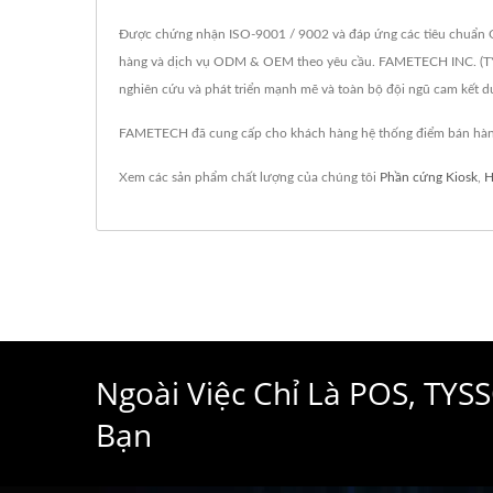
Được chứng nhận ISO-9001 / 9002 và đáp ứng các tiêu chuẩn CE
hàng và dịch vụ ODM & OEM theo yêu cầu. FAMETECH INC. (TYSS
nghiên cứu và phát triển mạnh mẽ và toàn bộ đội ngũ cam kết du
FAMETECH đã cung cấp cho khách hàng hệ thống điểm bán hàng 
Xem các sản phẩm chất lượng của chúng tôi
Phần cứng Kiosk
,
H
Ngoài Việc Chỉ Là POS, TY
Bạn