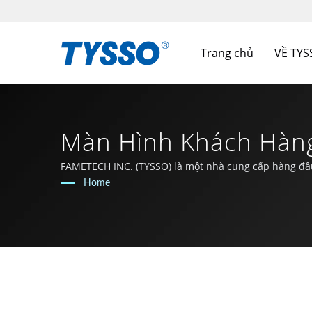
Trang chủ
VỀ TY
Màn Hình Khách Hàng
Pháp POS - FAMETEC
FAMETECH INC. (TYSSO) là một nhà cung cấp hàng đầu 
và phát triển mạnh mẽ và toàn bộ đội ngũ cam kết duy 
Home