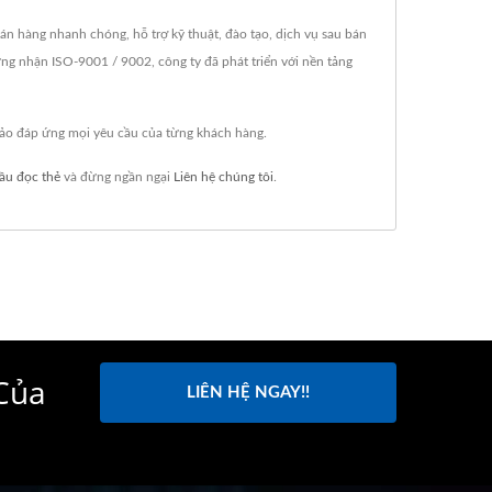
 hàng nhanh chóng, hỗ trợ kỹ thuật, đào tạo, dịch vụ sau bán
 nhận ISO-9001 / 9002, công ty đã phát triển với nền tảng
ảo đáp ứng mọi yêu cầu của từng khách hàng.
ầu đọc thẻ
và đừng ngần ngại
Liên hệ chúng tôi
.
Của
LIÊN HỆ NGAY!!