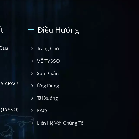
t
Điều Hướng
 Đua
Trang Chủ
VỀ TYSSO
Sản Phẩm
25 APAC!
Ứng Dụng
Tải Xuống
(TYSSO)
FAQ
Liên Hệ Với Chúng Tôi