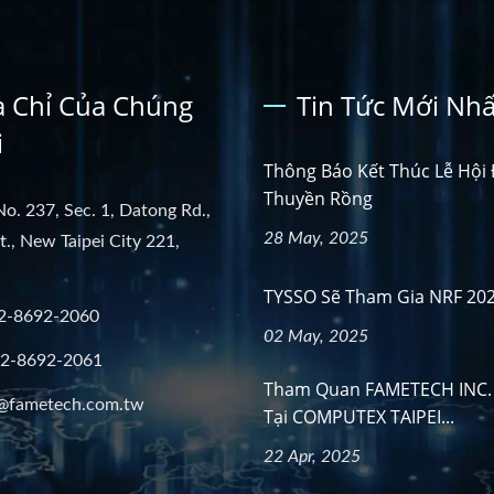
a Chỉ Của Chúng
Tin Tức Mới Nhấ
i
Thông Báo Kết Thúc Lễ Hội
Thuyền Rồng
No. 237, Sec. 1, Datong Rd.,
28 May, 2025
st., New Taipei City 221,
TYSSO Sẽ Tham Gia NRF 20
2-8692-2060
02 May, 2025
-2-8692-2061
Tham Quan FAMETECH INC. 
@fametech.com.tw
Tại COMPUTEX TAIPEI...
22 Apr, 2025