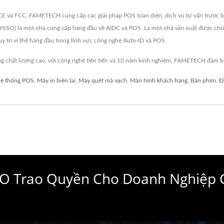
 và FCC, FAMETECH cung cấp các giải pháp POS toàn diện, dịch vụ tư vấn trước bán
O) là một nhà cung cấp hàng đầu về AIDC và POS. Là một nhà sản xuất được chứng
y trì vị thế hàng đầu trong lĩnh vực công nghệ Auto-ID và POS.
chất lượng cao, với công nghệ tiên tiến và 10 năm kinh nghiệm, FAMETECH đảm b
ệ thống POS
,
Máy in biên lai
,
Máy quét mã vạch
,
Màn hình khách hàng
,
Bàn phím
,
Đ
SSO Trao Quyền Cho Doanh Nghiệp 