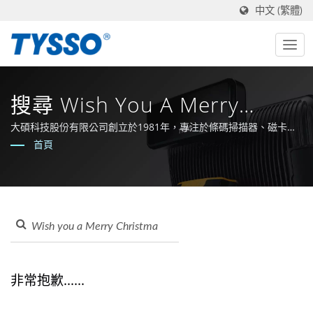
中文 (繁體)
搜尋 Wish You A Merry
Christmas And Happy New
大碩科技股份有限公司創立於1981年，專注於條碼掃描器、磁卡讀
卡機、收據印表機、POS主機及周邊研發及製造，並以自有品牌
首頁
Year | 大碩科技股份有限公司
TYSSO行銷國際。結合多年的實務經驗及設計實力，以更好的服務
品質，不斷研發並提供更好的產品，為客戶創造更高的經營效益。
非常抱歉......