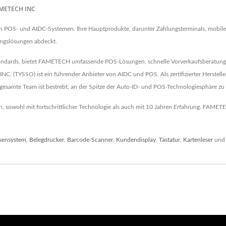
FAMETECH INC
von POS- und AIDC-Systemen. Ihre Hauptprodukte, darunter Zahlungsterminals, mobi
ungslösungen abdeckt.
Standards, bietet FAMETECH umfassende POS-Lösungen, schnelle Vorverkaufsberatun
(TYSSO) ist ein führender Anbieter von AIDC und POS. Als zertifizierter Herstelle
esamte Team ist bestrebt, an der Spitze der Auto-ID- und POS-Technologiesphäre zu 
owohl mit fortschrittlicher Technologie als auch mit 10 Jahren Erfahrung. FAMETECH
sensystem
,
Belegdrucker
,
Barcode-Scanner
,
Kundendisplay
,
Tastatur
,
Kartenleser
und 