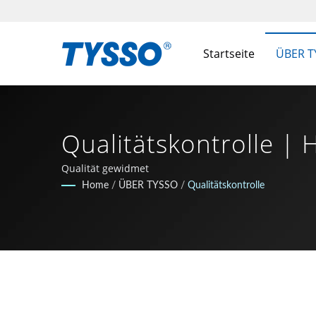
Startseite
ÜBER 
Qualitätskontrolle | 
1981 | FAMETECH IN
Qualität gewidmet
Home
/
ÜBER TYSSO
/
Qualitätskontrolle