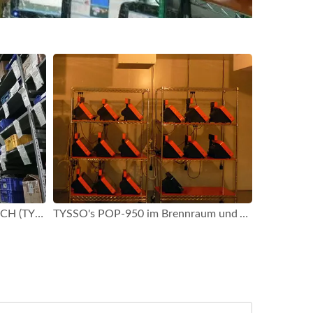
Das Materiallager von FAMETECH (TYSSO)
TYSSO's POP-950 im Brennraum und Vorbereitung für den Test