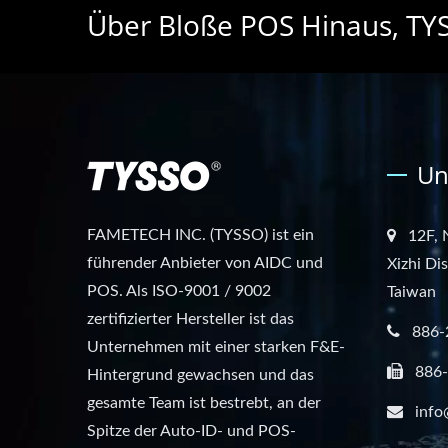
Über Bloße POS Hinaus, TYS
Un
FAMETECH INC. (TYSSO) ist ein
12F, 
führender Anbieter von AIDC und
Xizhi Di
POS. Als ISO-9001 / 9002
Taiwan
zertifizierter Hersteller ist das
886-
Unternehmen mit einer starken F&E-
886
Hintergrund gewachsen und das
gesamte Team ist bestrebt, an der
info
Spitze der Auto-ID- und POS-