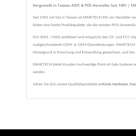
Hergestellt In Taiwan AIDC & POS Hersteller Seit 1981 | 
Seit 1981 mit Sitz in Taiwan ist FAMETECH INC ein Hersteller 
bieten eine breite Produktpalette, die die meisten POS-Anwend
ISO-9001 / 9002 zertifiziert und entspricht den CE- und FCC-
maßgeschneiderte ODM- & OEM-Dienstleistungen. FAMETECH INC. 
Hintergrund in Forschung und Entwicklung gewachsen, und das g
FAMETECH bietet Kunden hochwertige Point-of-Sale-Systeme an, s
werden.
Sehen Sie sich unsere Qualitätsprodukte an
Kiosk-Hardware
,
Kas