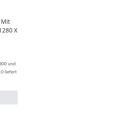
 Mit
1280 X
800 und
0 liefert