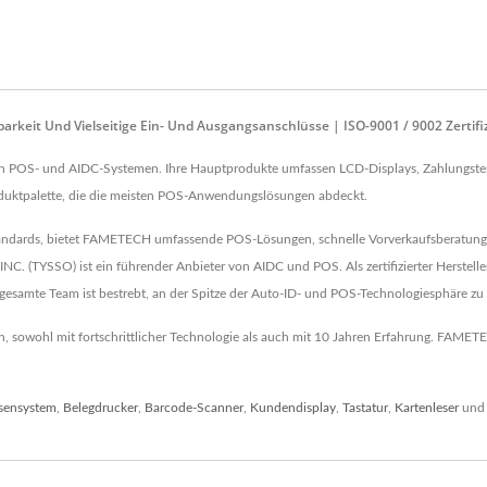
barkeit Und Vielseitige Ein- Und Ausgangsanschlüsse | ISO-9001 / 9002 Zerti
 von POS- und AIDC-Systemen. Ihre Hauptprodukte umfassen LCD-Displays, Zahlungst
Produktpalette, die die meisten POS-Anwendungslösungen abdeckt.
Standards, bietet FAMETECH umfassende POS-Lösungen, schnelle Vorverkaufsberatun
(TYSSO) ist ein führender Anbieter von AIDC und POS. Als zertifizierter Herstelle
esamte Team ist bestrebt, an der Spitze der Auto-ID- und POS-Technologiesphäre zu 
owohl mit fortschrittlicher Technologie als auch mit 10 Jahren Erfahrung. FAMETECH
sensystem
,
Belegdrucker
,
Barcode-Scanner
,
Kundendisplay
,
Tastatur
,
Kartenleser
und 