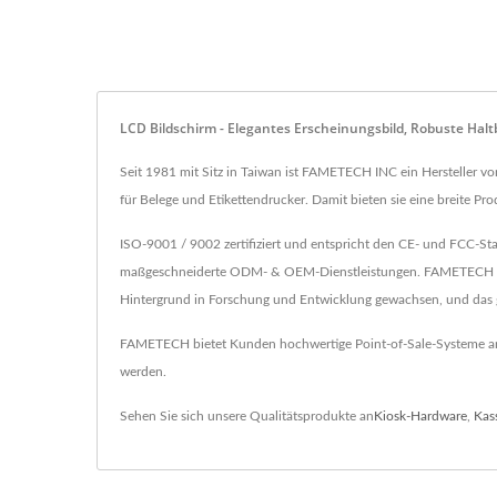
LCD Bildschirm - Elegantes Erscheinungsbild, Robuste Halt
Seit 1981 mit Sitz in Taiwan ist FAMETECH INC ein Hersteller
für Belege und Etikettendrucker. Damit bieten sie eine breite 
ISO-9001 / 9002 zertifiziert und entspricht den CE- und FCC-
maßgeschneiderte ODM- & OEM-Dienstleistungen. FAMETECH INC. 
Hintergrund in Forschung und Entwicklung gewachsen, und das g
FAMETECH bietet Kunden hochwertige Point-of-Sale-Systeme an, s
werden.
Sehen Sie sich unsere Qualitätsprodukte an
Kiosk-Hardware
,
Kas