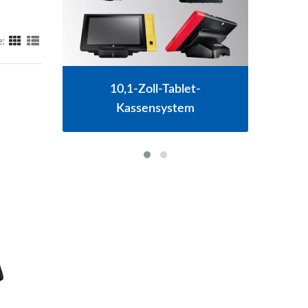
e:
10,1-Zoll-Tablet-
15,6" Touc
Kassensystem
P