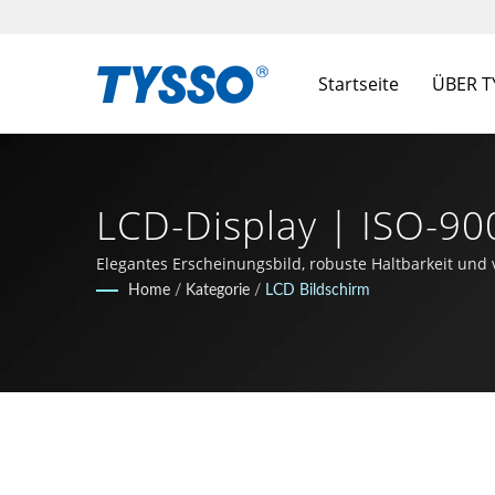
Startseite
ÜBER 
LCD-Display | ISO-900
Systemhersteller | 
Elegantes Erscheinungsbild, robuste Haltbarkeit und 
9001 / 9002 zertifizierter Hersteller ist das Untern
Home
/
Kategorie
/
LCD Bildschirm
Technologiesphäre zu bleiben.