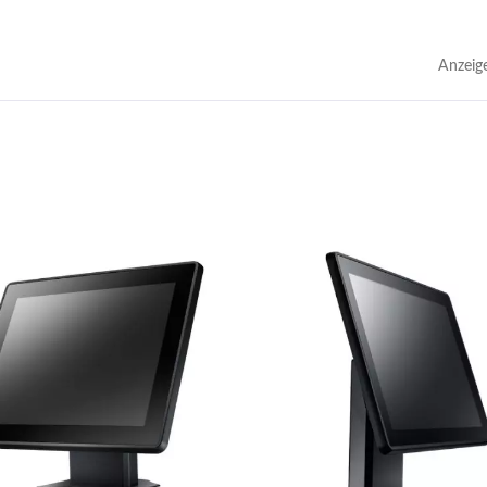
Anzeig
-Zoll-Tablet-
15,6" Touchscreen Lüfterloses
sensystem
POS-System