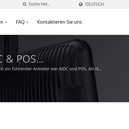
DEUTSCH
en
FAQ
Kontaktieren Sie uns
DC & POS
st ein führender Anbieter von AIDC und POS. Als ISO-
st bestrebt, an der Spitze der Auto-ID- und POS-