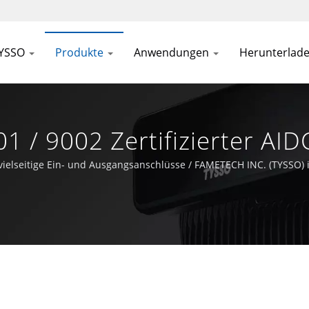
TYSSO
Produkte
Anwendungen
Herunterlad
1 / 9002 Zertifizierter AI
FAMETECH INC
vielseitige Ein- und Ausgangsanschlüsse / FAMETECH INC. (TYSSO) i
ehmen mit einer starken F&E-Basis gewachsen und das gesamte Team i