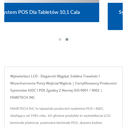
System POS Bezwentylatorowy Z Ekranem
Dotykowym 15,6"
Wyświetlacz LCD - Elegancki Wygląd, Solidna Trwałość I
Wszechstronne Porty Wejścia/wyjścia | Certyfikowany Producent
Systemów AIDC I POS Zgodny Z Normą ISO-9001 / 9002 |
FAMETECH INC
FAMETECH INC to tajwański producent systemów POS i AIDC,
działający od 1981 roku. Ich główne produkty to wyświetlacze LCD,
terminale płatnicze, przenośne terminale POS, skanery kodów