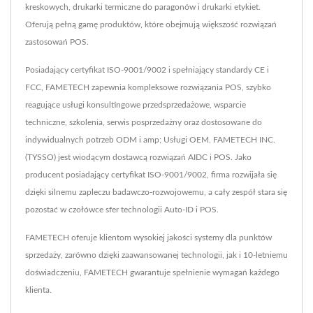
kreskowych, drukarki termiczne do paragonów i drukarki etykiet.
Oferują pełną gamę produktów, które obejmują większość rozwiązań
zastosowań POS.
Posiadający certyfikat ISO-9001/9002 i spełniający standardy CE i
FCC, FAMETECH zapewnia kompleksowe rozwiązania POS, szybko
reagujące usługi konsultingowe przedsprzedażowe, wsparcie
techniczne, szkolenia, serwis posprzedażny oraz dostosowane do
indywidualnych potrzeb ODM i amp; Usługi OEM. FAMETECH INC.
(TYSSO) jest wiodącym dostawcą rozwiązań AIDC i POS. Jako
producent posiadający certyfikat ISO-9001/9002, firma rozwijała się
dzięki silnemu zapleczu badawczo-rozwojowemu, a cały zespół stara się
pozostać w czołówce sfer technologii Auto-ID i POS.
FAMETECH oferuje klientom wysokiej jakości systemy dla punktów
sprzedaży, zarówno dzięki zaawansowanej technologii, jak i 10-letniemu
doświadczeniu, FAMETECH gwarantuje spełnienie wymagań każdego
klienta.