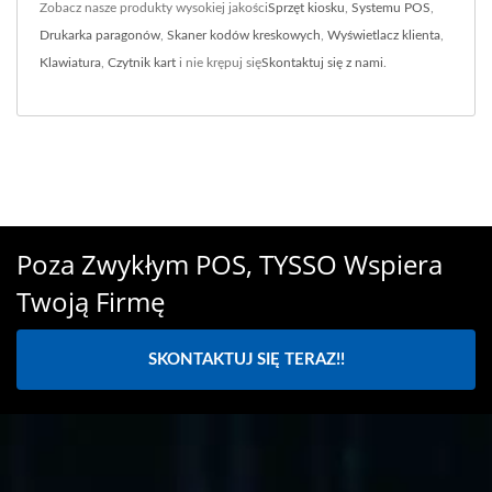
Zobacz nasze produkty wysokiej jakości
Sprzęt kiosku
,
Systemu POS
,
Drukarka paragonów
,
Skaner kodów kreskowych
,
Wyświetlacz klienta
,
Klawiatura
,
Czytnik kart
i nie krępuj się
Skontaktuj się z nami
.
Poza Zwykłym POS, TYSSO Wspiera
Twoją Firmę
SKONTAKTUJ SIĘ TERAZ!!