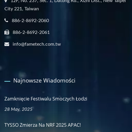
12F, No. 237, Sec. 1, Datong Rd., Xizhi Dist., New Taipei
City 221, Taiwan
886-2-8692-2060
886-2-8692-2061
info@fametech.com.tw
Najnowsze Wiadomości
Zamknięcie Festiwalu Smoczych Łodzi
28 May, 2025
TYSSO Zmierza Na NRF 2025 APAC!