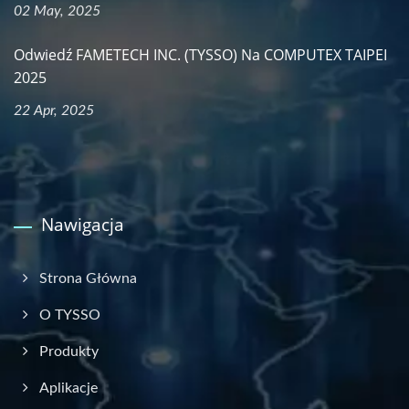
02 May, 2025
Odwiedź FAMETECH INC. (TYSSO) Na COMPUTEX TAIPEI
2025
22 Apr, 2025
Nawigacja
Strona Główna
O TYSSO
Produkty
Aplikacje