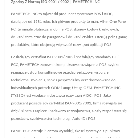
Zgodny Z Normą ISO-9001 / 9002 | FAMETECH INC
FAMETECH INC to tajwański producent systemów POS i AIDC,
działający od 1981 roku. Ich główne produkty to m.in. All-in-One Panel
PC, terminale płatnicze, mobilne POS, skanery kodów kreskowych,
drukarki termiczne do paragonów i drukarki etykiet. Oferują pełną gamę
produktów, które obejmują większość rozwiązań aplikacji POS.
Posiadający certyfikat ISO-9001/9002 i spełniający standardy CE i
FCC, FAMETECH zapewnia kompleksowe rozwiązania POS, szybko
reagujące usługi konsultingowe przedsprzedażowe, wsparcie
techniczne, szkolenia, serwis posprzedażny oraz dostosowane do
indywidualnych potrzeb ODM i amp; Usługi OEM. FAMETECH INC.
(TYSSO) jest wiodącym dostawcą rozwiązań AIDC i POS. Jako
producent posiadający certyfikat ISO-9001/9002, firma rozwijała się
dzięki silnemu zapleczu badawczo-rozwojowemu, a cały zespół stara się
pozostać w czołówce sfer technologii Auto-ID i POS.
FAMETECH oferuje klientom wysokiej jakości systemy dla punktów