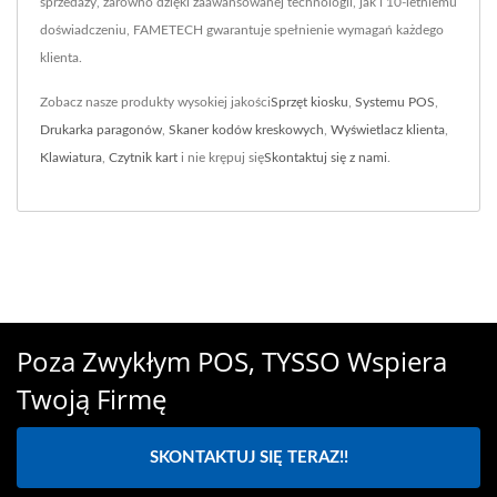
sprzedaży, zarówno dzięki zaawansowanej technologii, jak i 10-letniemu
doświadczeniu, FAMETECH gwarantuje spełnienie wymagań każdego
klienta.
Zobacz nasze produkty wysokiej jakości
Sprzęt kiosku
,
Systemu POS
,
Drukarka paragonów
,
Skaner kodów kreskowych
,
Wyświetlacz klienta
,
Klawiatura
,
Czytnik kart
i nie krępuj się
Skontaktuj się z nami
.
Poza Zwykłym POS, TYSSO Wspiera
Twoją Firmę
SKONTAKTUJ SIĘ TERAZ!!