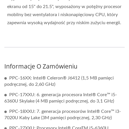
ekranu od 15" do 21.5", wyposażony w potężny procesor
mobilny bez wentylatora i niskonapięciowy CPU, który
zapewnia wysoką wydajność przy niskim zużyciu energii.
Informacje O Zamówieniu
PPC-16XX: Intel® Celeron® J6412 (1,5 MB pamięci
podręcznej, do 2,60 GHz)
PPC-17XXU: 6. generacja procesora Intel® Core™ i5-
6360U Skylake (4 MB pamięci podręcznej, do 3,1 GHz)
PPC-18XXU: 7. generacja procesorów Intel® Core™ i3-
7020U Kaby Lake (3M pamięci podręcznej, 2,30 GHz)
PPC-27XXU: Procesory Intel® CoreTM i5-6360U,