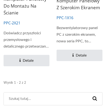
Komputer Panelowy
Do Montażu Na
Z Szerokim Ekranem
Ścianie
PPC-1X16
PPC-2X21
Bezwentylatorowy panel
Doświadcz przyszłości
PC z szerokim ekranem,
przemysłowego i
nowa seria PPC, to
detalicznego przetwarzania
komputer panelowy klasy
danych z serią PPC-2X21....
przemysłowej...
Detale
Detale
Wynik 1 - 2 z 2