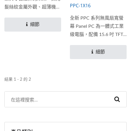
PPC-1X16
髮絲紋金屬外觀、超薄機身
設計，並支援壁掛安裝，這
全新 PPC 系列無風扇寬螢
款一體式...
細節
幕 Panel PC 為一體式工業
級電腦，配備 15.6 吋 TFT
LCD 顯示器，並搭載...
細節
結果 1 - 2 的 2