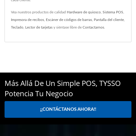
cada cliente.
Vea nuestros productos de calidad
Hardware de quiosco
,
Sistema POS
,
Impresora de recibos
,
Escáner de códigos de barras
,
Pantalla del cliente
,
Teclado
,
Lector de tarjetas
y siéntase libre de
Contactarnos
.
Más Allá De Un Simple POS, TYSSO
Potencia Tu Negocio
¡¡CONTÁCTANOS AHORA!!