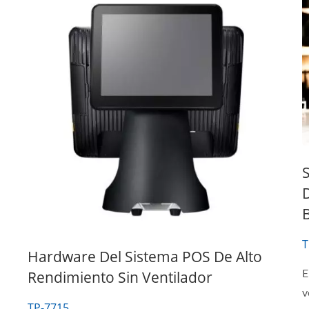
D
T
Hardware Del Sistema POS De Alto
Rendimiento Sin Ventilador
E
v
TP-7715