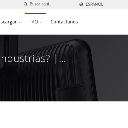
ESPAÑOL
scargar
FAQ
Contáctanos
ndustrias? |
Auto-ID | FAMETECH