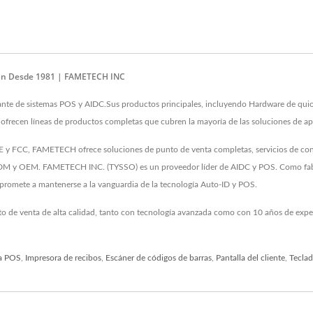
wán Desde 1981 | FAMETECH INC
e de sistemas POS y AIDC.Sus productos principales, incluyendo Hardware de quios
, ofrecen líneas de productos completas que cubren la mayoría de las soluciones de a
 y FCC, FAMETECH ofrece soluciones de punto de venta completas, servicios de consul
e ODM y OEM. FAMETECH INC. (TYSSO) es un proveedor líder de AIDC y POS. Como fabr
ompromete a mantenerse a la vanguardia de la tecnología Auto-ID y POS.
to de venta de alta calidad, tanto con tecnología avanzada como con 10 años de ex
a POS
,
Impresora de recibos
,
Escáner de códigos de barras
,
Pantalla del cliente
,
Tecla