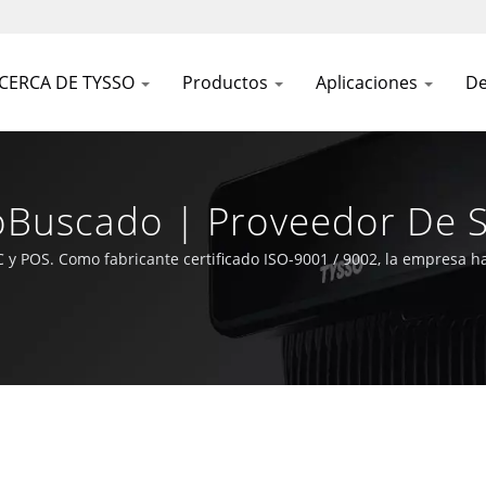
CERCA DE TYSSO
Productos
Aplicaciones
De
Buscado | Proveedor De S
e Punto De Venta - 'FAMET
y POS. Como fabricante certificado ISO-9001 / 9002, la empresa ha
la tecnología Auto-ID y POS.