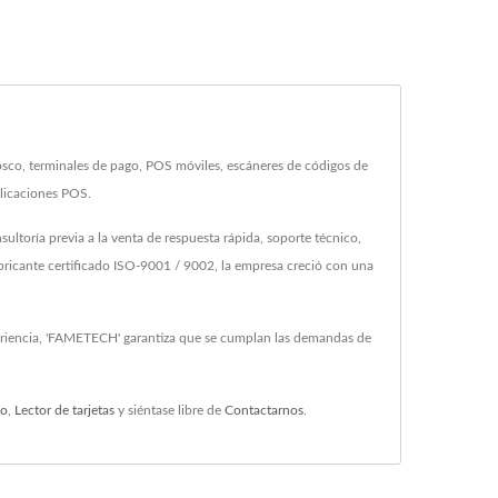
co, terminales de pago, POS móviles, escáneres de códigos de
plicaciones POS.
toría previa a la venta de respuesta rápida, soporte técnico,
icante certificado ISO-9001 / 9002, la empresa creció con una
periencia, 'FAMETECH' garantiza que se cumplan las demandas de
do
,
Lector de tarjetas
y siéntase libre de
Contactarnos
.