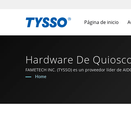
Página de inicio
A
Hardware De Quiosco
Venta Y Soluciones D
FAMETECH INC. (TYSSO) es un proveedor líder de AIDC 
está comprometido en mantenerse a la vanguardia de 
Home