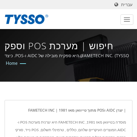
עברית
חיפוש | מערכת POS וספק
פתרונות POS - FAMETECH
FAMETECH INC. (TYSSO) היא ספקית מובילה של AIDC ו-POS. כיצד
יכול אני לעזור לך היום?
Home
| יצרן AIDC וPOS מתוך טייוואן מאז 1981 | FAMETECH INC
מוסדה בטייוואן מאז 1981, FAMETECH INC היא יצרנית מערכות POS ו-
AIDC.המוצרים העיקריים שלהם, כוללים , טרמינלי תשלום, POS נייד, סורקי