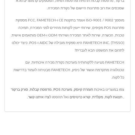
ברקוד, מדפסות קבלות תרמיות ומדפסות תוויות, המספקים קו מוצרים מלא
שמכסים את רוב פתרונות היישום של נקודת המכירה.
מוסמך ISO-9001 / 9002 ועומד בתקנות CE ו-FCC, FAMETECH מספקת
פתרונות POS מקיפים, שירותי ייעוץ לקוחות מהירים לפני המכירה, תמיכה
טכנית, הכשרה, שירות לאחר המכירה ושירותי ODM ו-OEM מותאמים אישית.
FAMETECH INC. (TYSSO) היא ספקית מובילה של AIDC ו-POS. כיצד יכולנו
לתרגם את המשפט הבא לעברית?
FAMETECH מציעה ללקוחותיה מערכות נקודת מכירה איכותיות, עם
טכנולוגיה מתקדמת ועשור של ניסיון, FAMETECH מבטיחה לעמוד בדרישות
כל לקוח.
צפו במוצרינו באיכות
חומרת קיוסק
,
מערכת POS
,
מדפסת קבלות
,
סורק ברקוד
,
תצוגת לקוח
,
מקלדת
,
קורא כרטיסים
ואל תהססו ל
צרו איתנו קשר
.