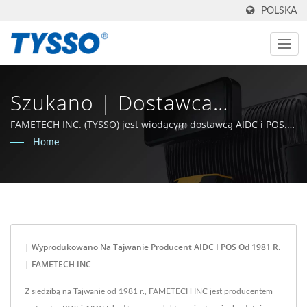
POLSKA
Szukano | Dostawca
Systemów POS I Rozwiązań
FAMETECH INC. (TYSSO) jest wiodącym dostawcą AIDC i POS.
Jako certyfikowany producent zgodny z normami ISO-9001 /
Home
POS - FAMETECH
9002, firma rozwija się dzięki silnemu zapleczu badawczo-
rozwojowemu, a cały zespół zobowiązuje się do utrzymania
pozycji lidera w dziedzinie technologii Auto-ID i POS.
| Wyprodukowano Na Tajwanie Producent AIDC I POS Od 1981 R.
| FAMETECH INC
Z siedzibą na Tajwanie od 1981 r., FAMETECH INC jest producentem