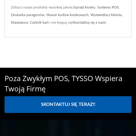
Zobacz nasze produkty wysokiej jakości
Sprzęt kiosku
,
Systemu POS
,
Drukarka paragonów
,
Skaner kodów kreskowych
,
Wyświetlacz klienta
,
Klawiatura
,
Czytnik kart
i nie krępuj się
Skontaktuj się z nami
.
Poza Zwykłym POS, TYSSO Wspiera
Twoją Firmę
SKONTAKTUJ SIĘ TERAZ!!