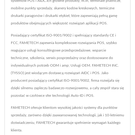
systemów POS i AIDC.Ich główne produkty, m.in, terminale płatnicze,
mobilne punkty sprzedaży, skanery kodów kreskowych, termiczne
drukarki paragonów i drukarki etykiet, które zapewniają pełną gamę
produktów obejmujących większość rozwiązań aplikacji POS.
Posiadający certyfikat ISO-9001/9002 i spełniający standardy CE i
FCC, FAMETECH zapewnia kompleksowe rozwiązania POS, szybko
reagujące usługi konsultingowe przedsprzedażowe, wsparcie
techniczne, szkolenia, serwis posprzedażny oraz dostosowane do
indywidualnych potrzeb ODM i amp; Usługi OEM. FAMETECH INC.
(TYSSO) jest wiodącym dostawcą rozwiązań AIDC i POS. Jako
producent posiadający certyfikat ISO-9001/9002, firma rozwijała się
dzięki silnemu zapleczu badawczo-rozwojowemu, a cały zespół stara się
pozostać w czołówce sfer technologii Auto-ID i POS.
FAMETECH oferuje klientom wysokiej jakości systemy dla punktów
sprzedaży, zarówno dzięki zaawansowanej technologii, jak i 10-letniemu
doświadczeniu, FAMETECH gwarantuje spełnienie wymagań każdego
klienta.