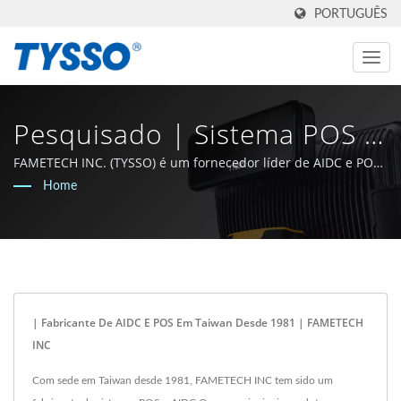
PORTUGUÊS
Pesquisado | Sistema POS E
Provedor De Soluções POS -
FAMETECH INC. (TYSSO) é um fornecedor líder de AIDC e POS.
Como fabricante certificado ISO-9001 / 9002, a empresa
Home
FAMETECH
cresceu com uma sólida base de P&D e toda a equipe está
comprometida em permanecer na vanguarda da tecnologia
Auto-ID e POS.
| Fabricante De AIDC E POS Em Taiwan Desde 1981 | FAMETECH
INC
Com sede em Taiwan desde 1981, FAMETECH INC tem sido um