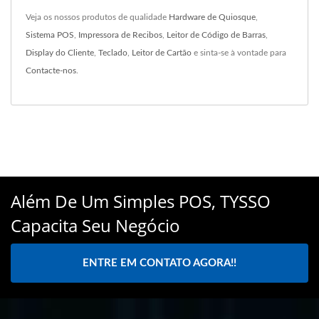
Veja os nossos produtos de qualidade
Hardware de Quiosque
,
Sistema POS
,
Impressora de Recibos
,
Leitor de Código de Barras
,
Display do Cliente
,
Teclado
,
Leitor de Cartão
e sinta-se à vontade para
Contacte-nos
.
Além De Um Simples POS, TYSSO
Capacita Seu Negócio
ENTRE EM CONTATO AGORA!!