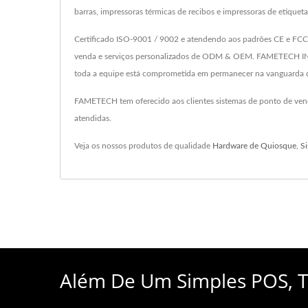
barras, impressoras térmicas de recibos e impressoras de etique
Certificado ISO-9001 / 9002 e atendendo aos padrões CE e FCC,
venda e serviços personalizados de ODM & OEM. FAMETECH INC.
toda a equipe está comprometida em permanecer na vanguarda d
FAMETECH tem oferecido aos clientes sistemas de ponto de ven
atendidas.
Veja os nossos produtos de qualidade
Hardware de Quiosque
,
S
Além De Um Simples POS, T