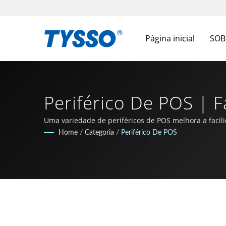
Página inicial
SOB
Periférico De POS | 
ISO-9001 / 9002 | F
Uma variedade de periféricos de POS melhora a facil
certificado ISO-9001 / 9002, a empresa cresceu com
Home
/
Categoria
/
Periférico De POS