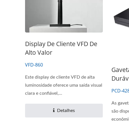
Display De Cliente VFD De
Sistema POS Tablet De 10,1"
Alto Valor
VFD-860
Gavet
Duráv
Este display de cliente VFD de alta
luminosidade oferece uma saída visual
PCD-428
clara e confiável,...
As gavet
Detalhes
são disp
econômi