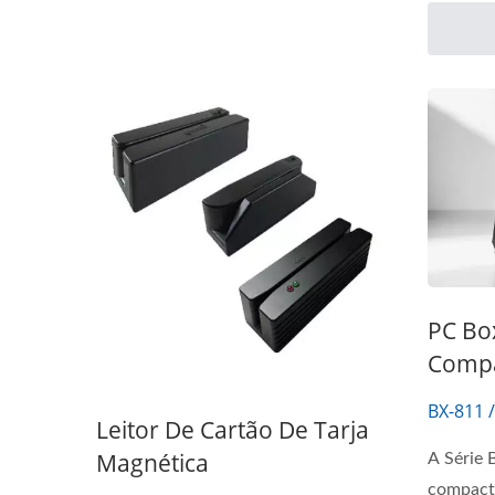
PC Bo
Comp
BX-811 /
Leitor De Cartão De Tarja
Magnética
A Série 
compacto