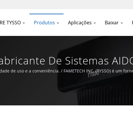
RE TYSSO
Produtos
Aplicações
Baixar
Fabricante De Sistemas AID
AMETECH INC
idade de uso e a conveniência. / FAMETECH INC. (TYSSO) é um forn
 uma sólida base de P&D e toda a equipe está comprometida em pe