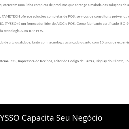
tas, oferecem uma linha completa de produtos que abrange a maioria das soluções de 
 FAMETECH oferece soluções completas de POS, serviços de consultoria pré-venda com
 (TYSSO) é um fornecedor líder de AIDC e POS. Como fabricante certificado ISO-9
a tecnologia Auto-ID e POS.
da de alta qualidade, tanto com tecnologia avançada quanto com 10 anos de experi
istema POS
,
Impressora de Recibos
,
Leitor de Código de Barras
,
Display do Cliente
,
Te
YSSO Capacita Seu Negócio