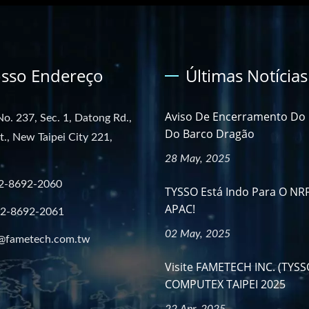
sso Endereço
Últimas Notícias
Aviso De Encerramento Do F
No. 237, Sec. 1, Datong Rd.,
Do Barco Dragão
st., New Taipei City 221,
28 May, 2025
2-8692-2060
TYSSO Está Indo Para O NR
APAC!
-2-8692-2061
02 May, 2025
@fametech.com.tw
Visite FAMETECH INC. (TYSS
COMPUTEX TAIPEI 2025
22 Apr, 2025