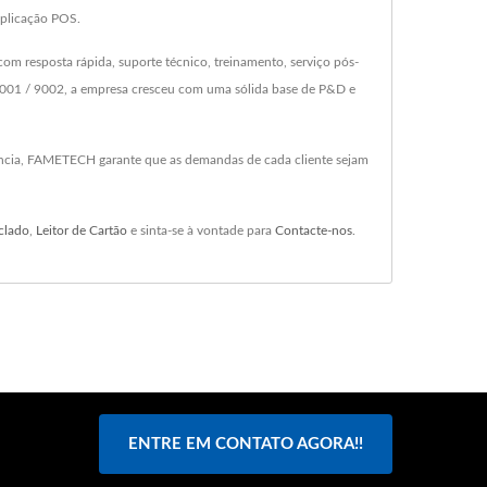
aplicação POS.
 resposta rápida, suporte técnico, treinamento, serviço pós-
001 / 9002, a empresa cresceu com uma sólida base de P&D e
ência, FAMETECH garante que as demandas de cada cliente sejam
clado
,
Leitor de Cartão
e sinta-se à vontade para
Contacte-nos
.
ENTRE EM CONTATO AGORA!!