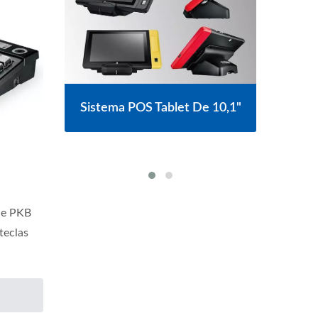
ablet De 10,1"
Sistema POS Sem Ventilador
Com Tela Touch De 15,6"
ie PKB
teclas