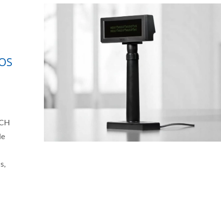
POS
ECH
de
s,