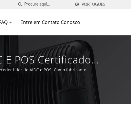
PORTUGUÊS
FAQ
Entre em Contato Conosco
C E POS Certificado
ecedor líder de AIDC e POS. Como fabricante
rmanecer na vanguarda da tecnologia Auto-ID e POS.