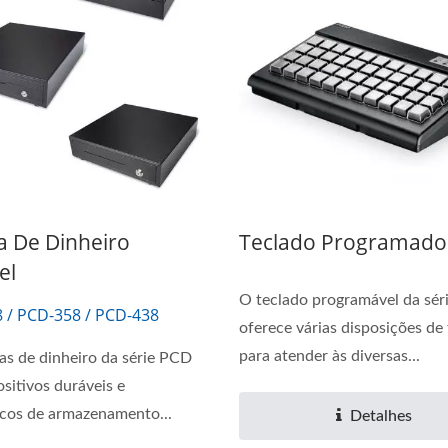
Sistema POS Sem Ventilador
Sistema POS T
Com Tela Touch De 15,6"
a De Dinheiro
Teclado Programado
el
O teclado programável da sér
 / PCD-358 / PCD-438
oferece várias disposições de 
para atender às diversas...
as de dinheiro da série PCD
ositivos duráveis e
cos de armazenamento...
Detalhes