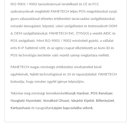
ISO-9001 / 9002 tanúsítvánnyal rendelkező és CE és FCC
szabványoknak megfelelő FAMETECH teljes POS megoldásokat nyújt,
gyors válaszadással előzetes értékesítési tanácsadási szolgáltatásokat,
műszaki támogatást, képzést, utáni szolgáltatást és testreszabott ODM
& OEM szolgáltatásokat. FAMETECH INC. (TYSSO) a vezető AIDC és
POS szolgáltató. Mint ISO-9001 / 9002 minősített gyártó, a vállalat
erős K+F háttérrel nőtt, és az egész csapat elkötelezett az Auto-ID és
POS technológia területén való vezető szerep megtartása mellett.
FAMETECH magas minőségű értékesítési rendszereket kínál
ügyfeleinek, fejlett technológiával és 10 év tapasztalattal. FAMETECH
biztosítja, hogy minden ügyfél igénye teljesüljön.
Tekintse meg minőségi termékeinket
Kioszk Hardver
,
POS Rendszer
,
Nyugtató Nyomtató
,
Vonalkód Olvasó
,
Vásárlói Kijelző
,
Billentyűzet
,
Kártyaolvasó
és nyugodtan
Lépjen kapcsolatba velünk
.