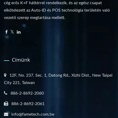
cég erős K+F háttérrel rendelkezik, és az egész csapat
elkötelezett az Auto-ID és POS technológia területén való
vezető szerep megtartása mellett.
Címünk
12F, No. 237, Sec. 1, Datong Rd., Xizhi Dist., New Taipei
City 221, Taiwan
886-2-8692-2060
886-2-8692-2061
info@fametech.com.tw