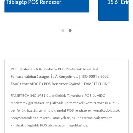
15,6" Érintőképernyős Ventilátor Nélküli POS
Rendszer
POS Periféria - A Különböző POS Perifériák Növelik A
Felhasználóbarátságot És A Kényelmet. | ISO-9001 / 9002
Tanúsított AIDC És POS Rendszer Gyártó | FAMETECH INC
FAMETECH INC 1981 óta működik Tajvanban, POS és AIDC
rendszerek gyártásával foglalkozik. Fő termékeik közé tartoznak a POS
perifériák, fizetési terminálok, mobil POS rendszerek, vonalkódolvasók,
hőnyomtatók és címkézők, amelyek teljes körű termékválasztékot
kínálnak a legtöbb POS alkalmazási megoldáshoz.