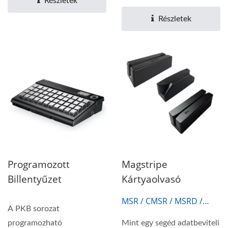
Részletek
eszközök a pénztárgépek...
Részletek
Programozott
Magstripe
Billentyűzet
Kártyaolvasó
MSR / CMSR / MSRD /
A PKB sorozat
TMSR
programozható
Mint egy segéd adatbeviteli