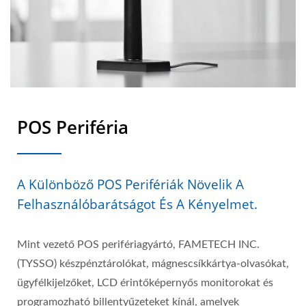
POS Periféria
A Különböző POS Perifériák Növelik A
Felhasználóbarátságot És A Kényelmet.
Mint vezető POS perifériagyártó, FAMETECH INC.
(TYSSO) készpénztárolókat, mágnescsíkkártya-olvasókat,
ügyfélkijelzőket, LCD érintőképernyős monitorokat és
programozható billentyűzeteket kínál, amelyek