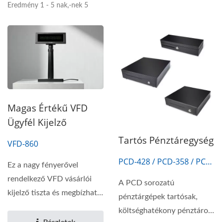
Eredmény 1 - 5 nak,-nek 5
Magas Értékű VFD
Ügyfél Kijelző
Tartós Pénztáregység
VFD-860
PCD-428 / PCD-358 / PCD-
Ez a nagy fényerővel
438
rendelkező VFD vásárlói
A PCD sorozatú
kijelző tiszta és megbízható
pénztárgépek tartósak,
vizuális...
költséghatékony pénztároló