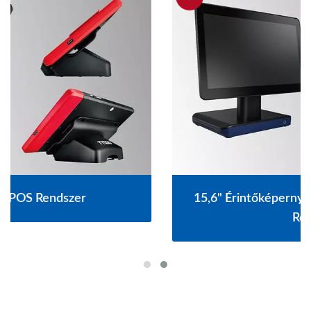
15,6" Érintőképernyős Ventilátor Nélküli POS
Rendszer