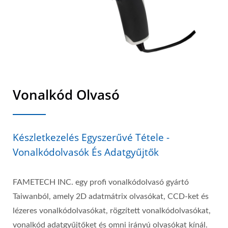
Vonalkód Olvasó
Készletkezelés Egyszerűvé Tétele -
Vonalkódolvasók És Adatgyűjtők
FAMETECH INC. egy profi vonalkódolvasó gyártó
Taiwanból, amely 2D adatmátrix olvasókat, CCD-ket és
lézeres vonalkódolvasókat, rögzített vonalkódolvasókat,
vonalkód adatgyűjtőket és omni irányú olvasókat kínál.