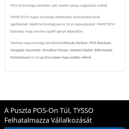
POS technológia területén való vezető szerep megtartása mellett.
FAMETECH magas minőségű értékesítési rendszereket kínál
ügyfeleinek, fejlett technológiával és 10 év tapasztalattal. FAMETECH
biztosítja, hogy minden ügyfél igénye teljesüljön.
Tekintse meg minőségi termékeinket
Kioszk Hardver
,
POS Rendszer
,
Nyugtató Nyomtató
,
Vonalkód Olvasó
,
Vásárlói Kijelző
,
Billentyűzet
,
Kártyaolvasó
és nyugodtan
Lépjen kapcsolatba velünk
.
A Puszta POS-On Túl, TYSSO
Felhatalmazza Vállalkozását