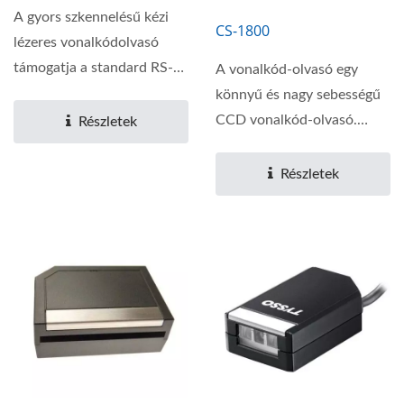
A gyors szkennelésű kézi
CS-1800
lézeres vonalkódolvasó
támogatja a standard RS-
A vonalkód-olvasó egy
232, USB és Keyboard...
könnyű és nagy sebességű
CCD vonalkód-olvasó.
Részletek
Hosszú ideig...
Részletek