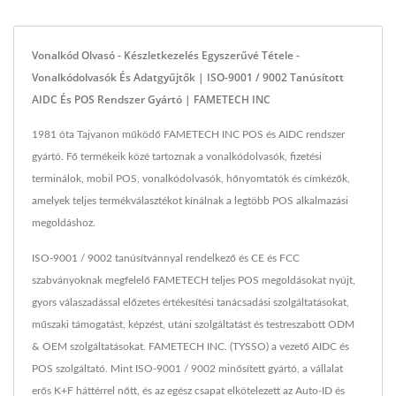
Vonalkód Olvasó - Készletkezelés Egyszerűvé Tétele -
Vonalkódolvasók És Adatgyűjtők | ISO-9001 / 9002 Tanúsított
AIDC És POS Rendszer Gyártó | FAMETECH INC
1981 óta Tajvanon működő FAMETECH INC POS és AIDC rendszer
gyártó. Fő termékeik közé tartoznak a vonalkódolvasók, fizetési
terminálok, mobil POS, vonalkódolvasók, hőnyomtatók és címkézők,
amelyek teljes termékválasztékot kínálnak a legtöbb POS alkalmazási
megoldáshoz.
ISO-9001 / 9002 tanúsítvánnyal rendelkező és CE és FCC
szabványoknak megfelelő FAMETECH teljes POS megoldásokat nyújt,
gyors válaszadással előzetes értékesítési tanácsadási szolgáltatásokat,
műszaki támogatást, képzést, utáni szolgáltatást és testreszabott ODM
& OEM szolgáltatásokat. FAMETECH INC. (TYSSO) a vezető AIDC és
POS szolgáltató. Mint ISO-9001 / 9002 minősített gyártó, a vállalat
erős K+F háttérrel nőtt, és az egész csapat elkötelezett az Auto-ID és