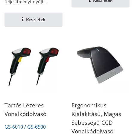
Részletek
teljesítményt nyújt
megfizethető áron....
Részletek
Tartós Lézeres
Ergonomikus
Vonalkódolvasó
Kialakítású, Magas
Sebességű CCD
GS-6010 / GS-6500
Vonalkódolvasó