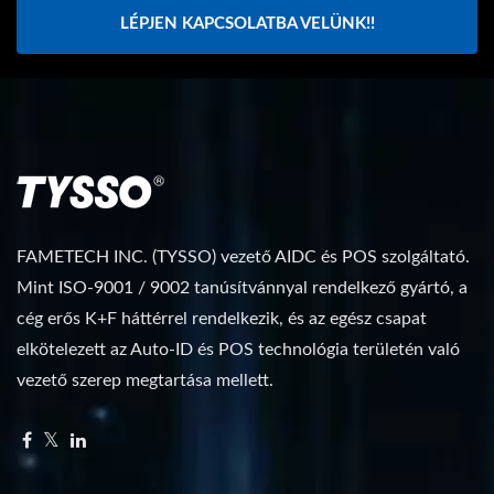
LÉPJEN KAPCSOLATBA VELÜNK!!
FAMETECH INC. (TYSSO) vezető AIDC és POS szolgáltató.
Mint ISO-9001 / 9002 tanúsítvánnyal rendelkező gyártó, a
cég erős K+F háttérrel rendelkezik, és az egész csapat
elkötelezett az Auto-ID és POS technológia területén való
vezető szerep megtartása mellett.