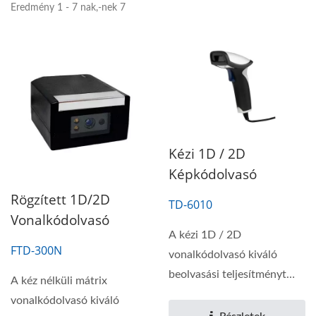
Eredmény 1 - 7 nak,-nek 7
Kézi 1D / 2D
Képkódolvasó
Rögzített 1D/2D
TD-6010
Vonalkódolvasó
A kézi 1D / 2D
FTD-300N
vonalkódolvasó kiváló
beolvasási teljesítményt
A kéz nélküli mátrix
kombinál, és fejlett...
vonalkódolvasó kiváló