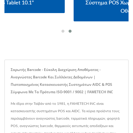
Σύστημα POS Χωρίς Ανεμιστήρα 15.6" Με
Οθόνη Αφής
Σαρωτής Barcode - Εύκολη Διαχείριση Αποθέματος -
Αναγνώστες Barcode Και Συλλέκτες Δεδομένων |
Πιστοποιημένος Κατασκευαστής Συστημάτων AIDC & POS
Σύμφωνα Με Τα Πρότυπα ISO-9001 / 9002 | FAMETECH INC
Με έδρα στην Ταϊβάν από το 1981, η FAMETECH INC είναι
κατασκευαστής συστημάτων POS και AIDC. Τα κύρια προϊόντα τους
περιλαμβάνουν αναγνώστες barcode, τερματικά πληρωμών, φορητά
POS, αναγνώστες barcode, θερμικούς εκτυπωτές αποδείξεων και