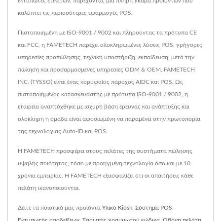
εκτυπωτές ετικετών, παρέχοντας μια πλήρη γκάμα προϊόντων που
καλύπτει τις περισσότερες εφαρμογές POS.
Πιστοποιημένη με ISO-9001 / 9002 και πληρούντας τα πρότυπα CE
και FCC, η FAMETECH παρέχει ολοκληρωμένες λύσεις POS, γρήγορες
υπηρεσίες προπώλησης, τεχνική υποστήριξη, εκπαίδευση, μετά την
πώληση και προσαρμοσμένες υπηρεσίες ODM & OEM. FAMETECH
INC. (TYSSO) είναι ένας κορυφαίος πάροχος AIDC και POS. Ως
πιστοποιημένος κατασκευαστής με πρότυπα ISO-9001 / 9002, η
εταιρεία αναπτύχθηκε με ισχυρή βάση έρευνας και ανάπτυξης και
ολόκληρη η ομάδα είναι αφοσιωμένη να παραμένει στην πρωτοπορία
της τεχνολογίας Auto-ID και POS.
Η FAMETECH προσφέρει στους πελάτες της συστήματα πώλησης
υψηλής ποιότητας, τόσο με προηγμένη τεχνολογία όσο και με 10
χρόνια εμπειρίας. Η FAMETECH εξασφαλίζει ότι οι απαιτήσεις κάθε
πελάτη ικανοποιούνται.
Δείτε τα ποιοτικά μας προϊόντα
Υλικό Kiosk
,
Σύστημα POS
,
Εκτυπωτής αποδείξεων
,
Σαρωτής γραμμωτού κώδικα
,
Οθόνη πελάτη
,