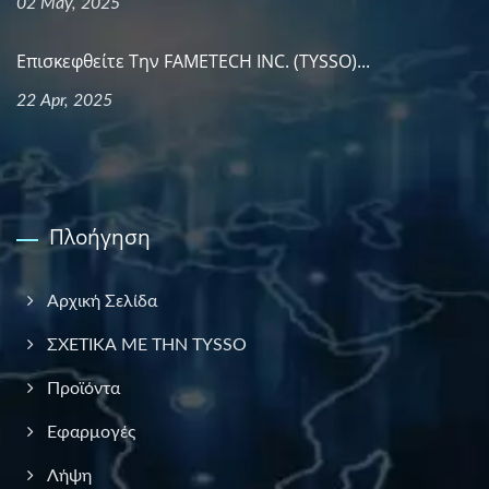
02 May, 2025
Επισκεφθείτε Την FAMETECH INC. (TYSSO)...
22 Apr, 2025
Πλοήγηση
Αρχική Σελίδα
ΣΧΕΤΙΚΑ ΜΕ ΤΗΝ TYSSO
Προϊόντα
Εφαρμογές
Λήψη