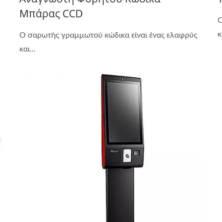
Μπάρας CCD
Ο
κ
Ο σαρωτής γραμμωτού κώδικα είναι ένας ελαφρύς
και...