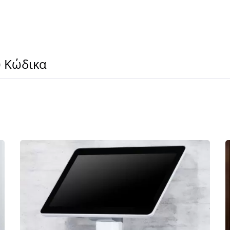
ύ Κώδικα