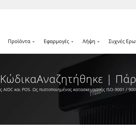
Προϊόντα
Εφαρμογές
Λήψη
Συχνές Ερω
ΚώδικαΑναζητήθηκε | Πά
 FAMETECH
ς AIDC και POS. Ως πιστοποιημένος κατασκευαστής ISO-9001 / 90
αφοσιωμένη στο να παραμένει στην πρωτοπορία της τεχνολογίας Au