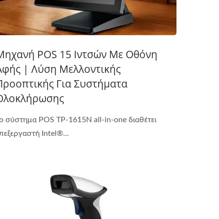
Μηχανή POS 15 Ιντσών Με Οθόνη
Αφής | Λύση Μελλοντικής
Προοπτικής Για Συστήματα
Ολοκλήρωσης
ο σύστημα POS TP-1615N all-in-one διαθέτει
πεξεργαστή Intel®...