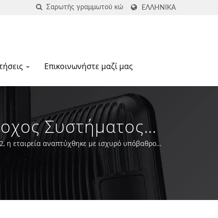
ΕΛΛΗΝΙΚΆ
τήσεις
Επικοινωνήστε μαζί μας
ροχος Συστήματος
02, η εταιρεία αναπτύχθηκε με ισχυρό υπόβαθρο
to-ID και POS.