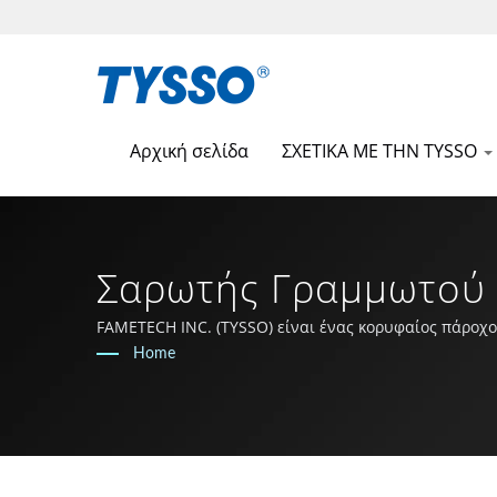
Αρχική σελίδα
ΣΧΕΤΙΚΑ ΜΕ ΤΗΝ TYSSO
Σαρωτής Γραμμωτού 
POS & Λύσεων POS -
FAMETECH INC. (TYSSO) είναι ένας κορυφαίος πάροχο
έρευνας και ανάπτυξης και ολόκληρη η ομάδα είναι 
Home