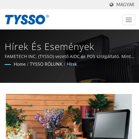
MAGYAR
Hírek És Események
FAMETECH INC. (TYSSO) vezető AIDC és POS szolgáltató. Mint
ISO-9001 / 9002 tanúsítvánnyal rendelkező gyártó, a cég erős
Home
/
TYSSO RÓLUNK
/
Hírek
K+F háttérrel rendelkezik, és az egész csapat elkötelezett az
Auto-ID és POS technológia területén való vezető szerep
megtartása mellett.