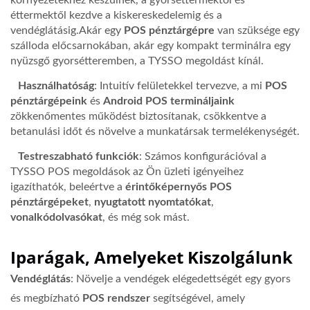
környezetekhez készülnek, a gyorséttermektől és
éttermektől kezdve a kiskereskedelemig és a
vendéglátásig.Akár egy
POS pénztárgépre
van szüksége egy
szálloda előcsarnokában, akár egy kompakt terminálra egy
nyüzsgő gyorsétteremben, a TYSSO megoldást kínál.
Használhatóság
: Intuitív felületekkel tervezve, a mi
POS
pénztárgépeink
és
Android POS termináljaink
zökkenőmentes működést biztosítanak, csökkentve a
betanulási időt és növelve a munkatársak termelékenységét.
Testreszabható funkciók
: Számos konfigurációval a
TYSSO POS megoldások az Ön üzleti igényeihez
igazíthatók, beleértve a
érintőképernyős POS
pénztárgépeket
,
nyugtatott nyomtatókat
,
vonalkódolvasókat
, és még sok mást.
Iparágak, Amelyeket Kiszolgálunk
Vendéglátás
: Növelje a vendégek elégedettségét egy gyors
és megbízható
POS rendszer
segítségével, amely