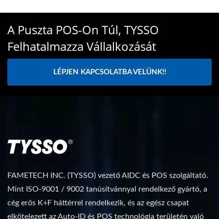
A Puszta POS-On Túl, TYSSO
Felhatalmazza Vállalkozását
LÉPJEN KAPCSOLATBA VELÜNK!!
FAMETECH INC. (TYSSO) vezető AIDC és POS szolgáltató.
Mint ISO-9001 / 9002 tanúsítvánnyal rendelkező gyártó, a
cég erős K+F háttérrel rendelkezik, és az egész csapat
elkötelezett az Auto-ID és POS technológia területén való