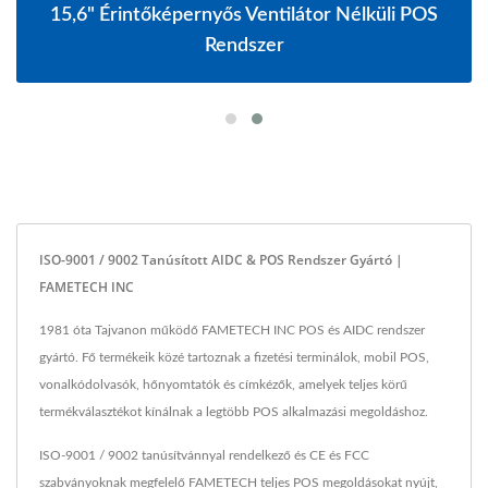
15,6" Érintőképernyős Ventilátor Nélküli POS
Rendszer
ISO-9001 / 9002 Tanúsított AIDC & POS Rendszer Gyártó |
FAMETECH INC
1981 óta Tajvanon működő FAMETECH INC POS és AIDC rendszer
gyártó. Fő termékeik közé tartoznak a fizetési terminálok, mobil POS,
vonalkódolvasók, hőnyomtatók és címkézők, amelyek teljes körű
termékválasztékot kínálnak a legtöbb POS alkalmazási megoldáshoz.
ISO-9001 / 9002 tanúsítvánnyal rendelkező és CE és FCC
szabványoknak megfelelő FAMETECH teljes POS megoldásokat nyújt,