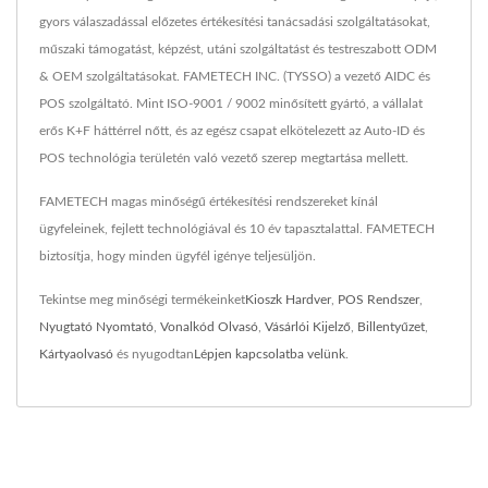
gyors válaszadással előzetes értékesítési tanácsadási szolgáltatásokat,
műszaki támogatást, képzést, utáni szolgáltatást és testreszabott ODM
& OEM szolgáltatásokat. FAMETECH INC. (TYSSO) a vezető AIDC és
POS szolgáltató. Mint ISO-9001 / 9002 minősített gyártó, a vállalat
erős K+F háttérrel nőtt, és az egész csapat elkötelezett az Auto-ID és
POS technológia területén való vezető szerep megtartása mellett.
FAMETECH magas minőségű értékesítési rendszereket kínál
ügyfeleinek, fejlett technológiával és 10 év tapasztalattal. FAMETECH
biztosítja, hogy minden ügyfél igénye teljesüljön.
Tekintse meg minőségi termékeinket
Kioszk Hardver
,
POS Rendszer
,
Nyugtató Nyomtató
,
Vonalkód Olvasó
,
Vásárlói Kijelző
,
Billentyűzet
,
Kártyaolvasó
és nyugodtan
Lépjen kapcsolatba velünk
.