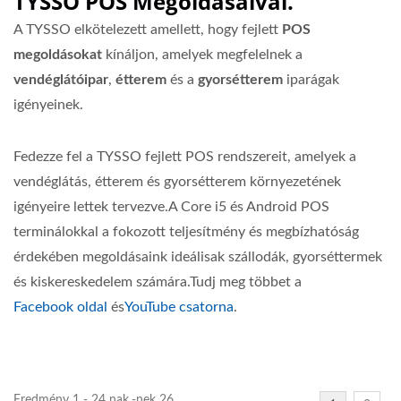
TYSSO POS Megoldásaival.
A TYSSO elkötelezett amellett, hogy fejlett
POS
megoldásokat
kínáljon, amelyek megfelelnek a
vendéglátóipar
,
étterem
és a
gyorsétterem
iparágak
igényeinek.
Fedezze fel a TYSSO fejlett POS rendszereit, amelyek a
vendéglátás, étterem és gyorsétterem környezetének
igényeire lettek tervezve.A Core i5 és Android POS
terminálokkal a fokozott teljesítmény és megbízhatóság
érdekében megoldásaink ideálisak szállodák, gyorséttermek
és kiskereskedelem számára.Tudj meg többet a
Facebook
oldal
és
YouTube
csatorna
.
Eredmény 1 - 24 nak,-nek 26