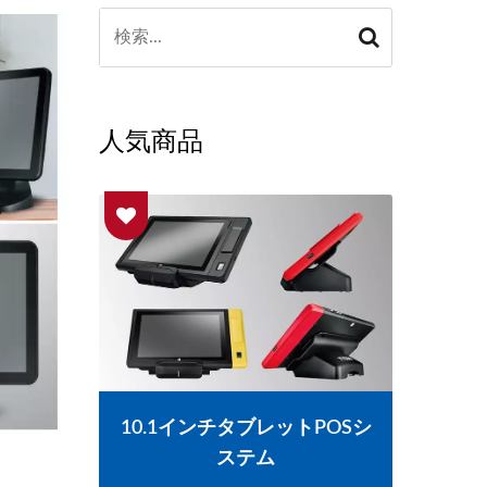
人気商品
トPOSシ
15.6インチタッチスクリーン
1
ファンレスPOSシステム