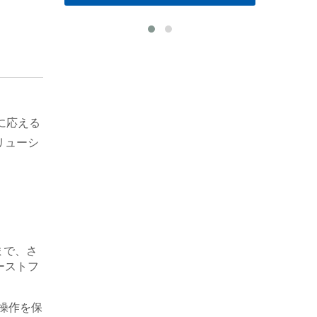
に応える
ソリューシ
まで、さ
ーストフ
操作を保