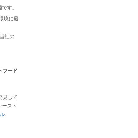
適です。
環境に最
た当社の
トフード
発見して
ファースト
ル
.