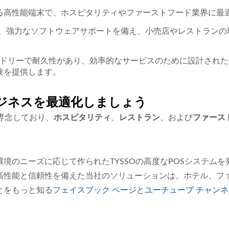
する高性能端末で、ホスピタリティやファーストフード業界に最
で、強力なソフトウェアサポートを備え、小売店やレストランの
レンドリーで耐久性があり、効率的なサービスのために設計され
験を提供します。
でビジネスを最適化しましょう
専念しており、
ホスピタリティ
、
レストラン
、および
ファース
境のニーズに応じて作られたTYSSOの高度なPOSシステムを
を使用した高性能と信頼性を備えた当社のソリューションは、ホテル、
とをもっと知る
フェイスブック
ページ
と
ユーチューブ
チャンネ