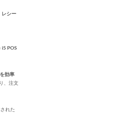
、
レシー
 i5 POS
を効率
り、注文
計された