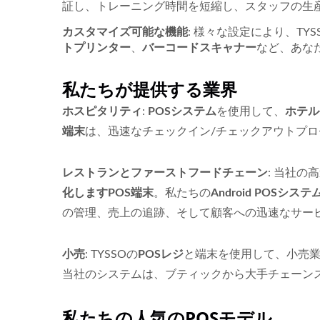
証し、トレーニング時間を短縮し、スタッフの生
カスタマイズ可能な機能
: 様々な設定により、TYS
トプリンター
、
バーコードスキャナー
など、あな
私たちが提供する業界
ホスピタリティ
:
POSシステム
を使用して、
ホテル
端末
は、迅速なチェックイン/チェックアウトプ
レストランとファーストフードチェーン
: 当社の
化しますPOS端末
。私たちの
Android POSシステ
の管理、売上の追跡、そして顧客への迅速なサー
小売
: TYSSOの
POSレジ
と端末を使用して、小売
当社のシステムは、ブティックから大手チェーン
私たちの人気のPOSモデル