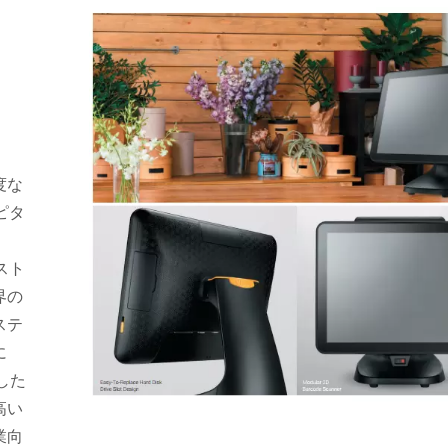
ス
度な
スピタ
スト
界の
ステ
に
載した
5.6インチタッチスクリーン
10.1インチタブレッ
高い
ファンレスPOSシステム
ステム
業向