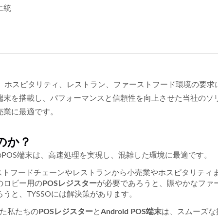
に統
さい。ホスピタリティ、レストラン、ファーストフード環境の要求
d POS端末を搭載し、パフォーマンスと信頼性を向上させた当社の
売業に最適です。
ぶのか？
POS端末は、高速処理を実現し、混雑した環境に最適です。
ファーストフードチェーンやレストランから小売業やホスピタリティ
のロビー用の
POSレジスター
が必要であろうと、賑やかなファ
うと、TYSSOには解決策があります。
れた私たちの
POSレジスター
と
Android POS端末
は、スムーズな