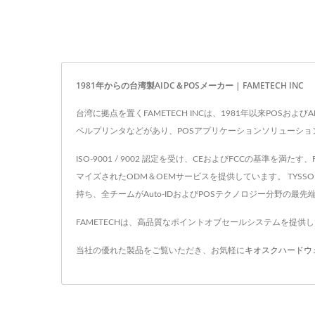
1981年からの台湾製AIDC＆POSメーカー | FAMETECH INC
台湾に拠点を置くFAMETECH INCは、1981年以来PO
ベルプリンタなどがあり、POSアプリケーションソリューシ
ISO-9001 / 9002 認定を受け、CEおよびFCCの基
マイズされたODM＆OEMサービスを提供しています。 TYSSO（F
持ち、全チームがAuto-IDおよびPOSテクノロジー分野の最
FAMETECHは、高品質なポイントオブセールシステムを提
当社の優れた製品をご覧いただき、お気軽に
キオスクハードウ