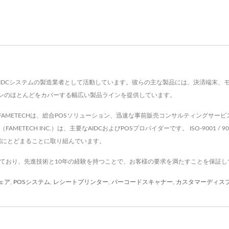
SおよびAIDCシステムの製造業者として活動しています。彼らの主な製品には、決済端
ョンのほとんどをカバーする幅広い製品ラインを提供しています。
準を満たす、FAMETECHは、総合POSソリューション、迅速な事前販売コンサルティン
AMETECH INC.）は、主要なAIDCおよびPOSプロバイダーです。 ISO-9001
先端にとどまることに取り組んでいます。
供しており、先進技術と10年の経験を持つことで、お客様の要求を満たすことを保証し
ェア
,
POSシステム
,
レシートプリンター
,
バーコードスキャナー
,
カスタマーディス