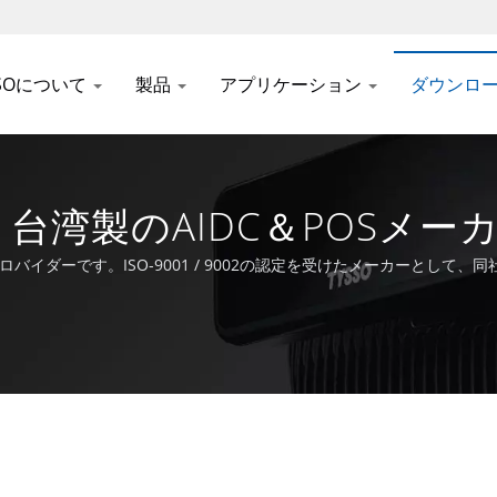
SSOについて
製品
アプリケーション
ダウンロ
台湾製のAIDC＆POSメーカ
POSプロバイダーです。ISO-9001 / 9002の認定を受けたメーカーとして
でいます。