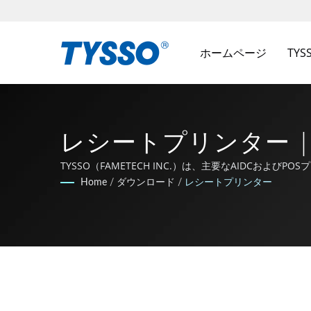
ホームページ
TY
レシートプリンター | 
FAMETECH INC
TYSSO（FAMETECH INC.）は、主要なAIDCおよび
びPOSテクノロジーの最先端にとどまることに取り組ん
Home
/
ダウンロード
/
レシートプリンター