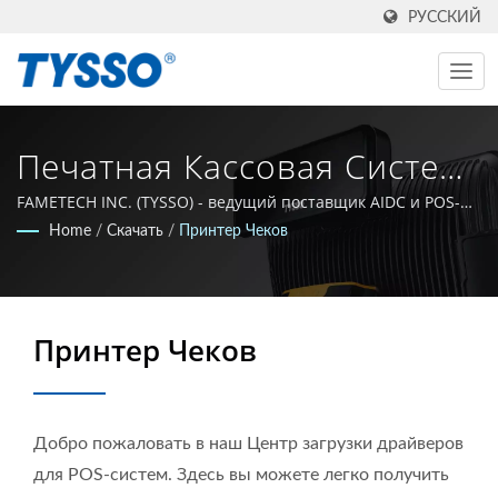
РУССКИЙ
Печатная Кассовая Система
| Производитель AIDC И
FAMETECH INC. (TYSSO) - ведущий поставщик AIDC и POS-
решений. Компания, являющаяся сертифицированным
Home
/
Скачать
/
Принтер Чеков
POS-Оборудования Из
производителем по стандартам ISO-9001 / 9002,
развивается на основе сильного научно-
Тайваня С 1981 Года |
исследовательского потенциала и всей команды, которая
FAMETECH INC
стремится оставаться на передовой в сфере технологий
Принтер Чеков
Auto-ID и POS.
Добро пожаловать в наш Центр загрузки драйверов
для POS-систем. Здесь вы можете легко получить