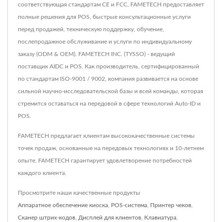
соответствующая стандартам CE и FCC, FAMETECH предоставляет
полные решения для POS, быстрые консультационные услуги
перед продажей, техническую поддержку, обучение,
послепродажное обслуживание и услуги по индивидуальному
заказу (ODM & OEM). FAMETECH INC. (TYSSO) - ведущий
поставщик AIDC и POS. Как производитель, сертифицированный
по стандартам ISO-9001 / 9002, компания развивается на основе
сильной научно-исследовательской базы и всей команды, которая
стремится оставаться на передовой в сфере технологий Auto-ID и
POS.
FAMETECH предлагает клиентам высококачественные системы
точек продаж, основанные на передовых технологиях и 10-летнем
опыте. FAMETECH гарантирует удовлетворение потребностей
каждого клиента.
Просмотрите наши качественные продукты
Аппаратное обеспечение киоска
,
POS-система
,
Принтер чеков
,
Сканер штрих-кодов
,
Дисплей для клиентов
,
Клавиатура
,