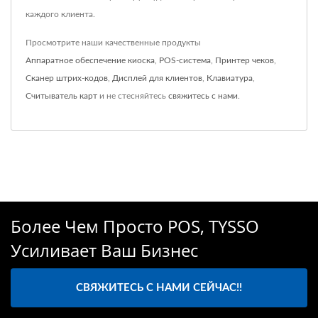
каждого клиента.
Просмотрите наши качественные продукты
Аппаратное обеспечение киоска
,
POS-система
,
Принтер чеков
,
Сканер штрих-кодов
,
Дисплей для клиентов
,
Клавиатура
,
Считыватель карт
и не стесняйтесь
свяжитесь с нами
.
Более Чем Просто POS, TYSSO
Усиливает Ваш Бизнес
СВЯЖИТЕСЬ С НАМИ СЕЙЧАС!!