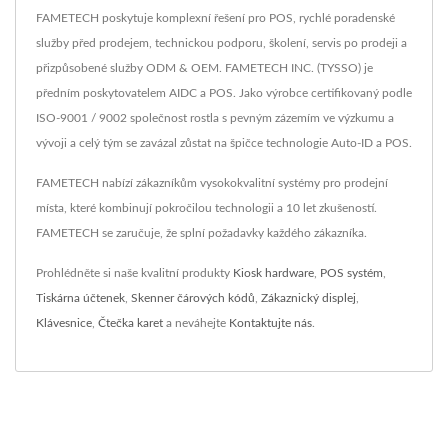
FAMETECH poskytuje komplexní řešení pro POS, rychlé poradenské
služby před prodejem, technickou podporu, školení, servis po prodeji a
přizpůsobené služby ODM & OEM. FAMETECH INC. (TYSSO) je
předním poskytovatelem AIDC a POS. Jako výrobce certifikovaný podle
ISO-9001 / 9002 společnost rostla s pevným zázemím ve výzkumu a
vývoji a celý tým se zavázal zůstat na špičce technologie Auto-ID a POS.
FAMETECH nabízí zákazníkům vysokokvalitní systémy pro prodejní
místa, které kombinují pokročilou technologii a 10 let zkušeností.
FAMETECH se zaručuje, že splní požadavky každého zákazníka.
Prohlédněte si naše kvalitní produkty
Kiosk hardware
,
POS systém
,
Tiskárna účtenek
,
Skenner čárových kódů
,
Zákaznický displej
,
Klávesnice
,
Čtečka karet
a neváhejte
Kontaktujte nás
.