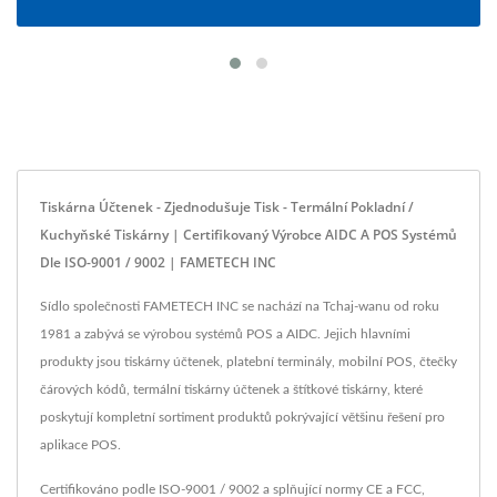
Tiskárna Účtenek - Zjednodušuje Tisk - Termální Pokladní /
Kuchyňské Tiskárny | Certifikovaný Výrobce AIDC A POS Systémů
Dle ISO-9001 / 9002 | FAMETECH INC
Sídlo společnosti FAMETECH INC se nachází na Tchaj-wanu od roku
1981 a zabývá se výrobou systémů POS a AIDC. Jejich hlavními
produkty jsou tiskárny účtenek, platební terminály, mobilní POS, čtečky
čárových kódů, termální tiskárny účtenek a štítkové tiskárny, které
poskytují kompletní sortiment produktů pokrývající většinu řešení pro
aplikace POS.
Certifikováno podle ISO-9001 / 9002 a splňující normy CE a FCC,