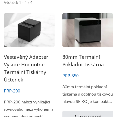
Výsledek 1 - 4 z 4
Vestavěný Adaptér
80mm Termální
Vysoce Hodnotné
Pokladní Tiskárna
Termální Tiskárny
PRP-550
Účtenek
80mm termální pokladní
PRP-200
tiskárna s odolnou tiskovou
hlavou SEIKO je kompaktní
PRP-200 nabízí vynikající
a moderní...
rovnováhu mezi výkonem a
cenovou dostupností.