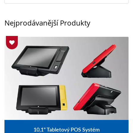
Nejprodávanější Produkty
15,6" Dotykový Fanless POS Systém