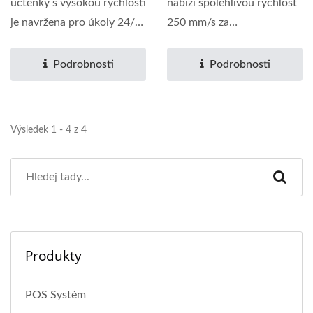
účtenky s vysokou rychlostí
nabízí spolehlivou rychlost
je navržena pro úkoly 24/7
250 mm/s za
pro aplikace...
konkurenceschopnou...
Podrobnosti
Podrobnosti
Výsledek 1 - 4 z 4
Produkty
POS Systém