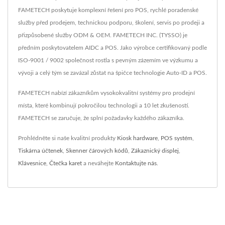
FAMETECH poskytuje komplexní řešení pro POS, rychlé poradenské
služby před prodejem, technickou podporu, školení, servis po prodeji a
přizpůsobené služby ODM & OEM. FAMETECH INC. (TYSSO) je
předním poskytovatelem AIDC a POS. Jako výrobce certifikovaný podle
ISO-9001 / 9002 společnost rostla s pevným zázemím ve výzkumu a
vývoji a celý tým se zavázal zůstat na špičce technologie Auto-ID a POS.
FAMETECH nabízí zákazníkům vysokokvalitní systémy pro prodejní
místa, které kombinují pokročilou technologii a 10 let zkušeností.
FAMETECH se zaručuje, že splní požadavky každého zákazníka.
Prohlédněte si naše kvalitní produkty
Kiosk hardware
,
POS systém
,
Tiskárna účtenek
,
Skenner čárových kódů
,
Zákaznický displej
,
Klávesnice
,
Čtečka karet
a neváhejte
Kontaktujte nás
.