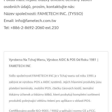
osobních údajů, prosím, kontaktujte nás:
Název společnosti: FAMETECH INC. (TYSSO)
Email: info@fametech.com.tw
Tel: +886-2-8692-2060 ext.210
Vyrobeno Na Tchaj-Wanu, Výrobce AIDC & POS Od Roku 1981 |
FAMETECH INC
Sídlo společnosti FAMETECH INC je v Tchaj-wanu od roku 1981 a
zabývá se výrobou POS a AIDC systémů. Jejich hlavními produkty jsou
platební terminály, mobilní POS, čtečky čárových kódů, termální
tiskárny účtenek a tiskárny štítků, které poskytují kompletní sortiment
produktů pokrývající většinu řešení pro aplikace v oblasti POS.
Certifikováno podle ISO-9001 / 9002 a splňující normy CE a FCC,