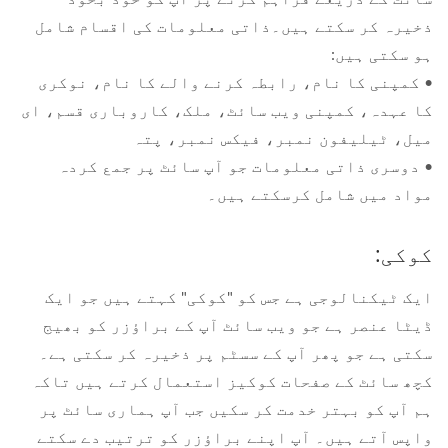
ذخیرہ کر سکتے ہیں۔ذاتی معلومات کی اقسام شامل
ہو سکتی ہیں:
• کمپنی کا نام، رابطہ کرنے والے کا نام، نوکری
کا عہدہ، کمپنی ویب سائٹ، ملک، کاروباری قسم، ای
میل، ٹیلیفون نمبر، فیکس نمبر، پتہ
• دوسری ذاتی معلومات جو آپ سائٹ پر جمع کردہ
مواد میں شامل کرسکتے ہیں۔
کوکی:
ایک ٹیکنالوجی ہے جس کو "کوکی" کہتے ہیں جو ایک
ڈیٹا عنصر ہے جو ویب سائٹ آپ کے براؤزر کو بھیج
سکتی ہے جو پھر آپ کے سسٹم پر ذخیرہ کر سکتی ہے۔
کچھ سائٹ کے صفحات کوکیز استعمال کرتے ہیں تاکہ
ہم آپ کو بہتر خدمت کر سکیں جب آپ ہماری سائٹ پر
واپس آتے ہیں۔ آپ اپنے براؤزر کو ترتیب دے سکتے