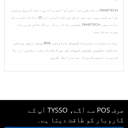
FAMETECH نے گاہکوں کو اعلی کوالٹی والے پوائنٹ آف سیل سسٹمز
فراہم کیے ہیں، جو تیز ترقی کی تکنالوجی اور 10 سال کے تجربے کے
ساتھ ہیں، FAMETECH یقینی بناتا ہے کہ ہر گاہک کی ضروریات
پوری ہوتی ہیں۔
ہمارے معیاری مصنوعات
کیوسک ہارڈویئر
,
POS سسٹم
,
رسید پرنٹر
,
بارکوڈ اسکینر
,
کسٹمر ڈسپلے
,
کی بورڈ
,
کارڈ ریڈر
دیکھیں اور بلا
شرمی سے محسوس کریں کہ
ہم سے رابطہ کریں
۔
صرف POS سے آگے، TYSSO آپ کے
کاروبار کو طاقت دیتا ہے۔