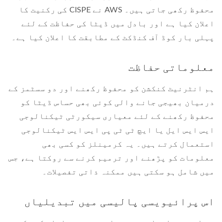
محفوظ رکھی جاتی ہیں۔ AWS نے CISPE کی رکنیت کا
اعلان کیا ہے اور بادل میں ڈیٹا کی حفاظت کے لئے
پہلی بار کوڈ آف کنڈکٹ کے مطابقت کا اعلان کیا ہے۔
معلوماتی حفاظت
ہم انٹرنیٹ کنکشن کو محفوظ رکھنے اور دو سسٹمز کے
درمیان بھیجی جانے والی کوئی بھی حساس ڈیٹا کو
محفوظ رکھنے کے لئے معیاری سیکورٹی ٹیکنالوجی
ایس ایس ایل یا ایچ ٹی ٹی پی ایس ایس ٹیکنالوجی
استعمال کرتے ہیں۔ یہ کرمینلز کو کسی بھی
معلومات کو پڑھنے اور ترمیم کرنے سے روکتا ہے، جس
میں شامل ہو سکتی ہیں ممکنہ ذاتی تفصیلات۔
اس پرائیویسی پالیسی میں تبدیلیاں