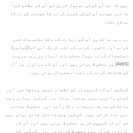
ہیں کہ جب آپ کوکی موصول کریں تو آپ کو مطلع کیا
جائے، جس سے آپ کوکی قبول کرنے کا فیصلہ کرنے کا
موقع ملے۔
ہم ویب سائٹ پر آپ کی زیارت کے وقت معلومات جمع
کرنے اور ذخیرہ کرنے کے لئے ٹریک آئی ڈی (کوکیز)
استعمال کرتے ہیں؛ معلومات ایمازون ویب سروسز
(AWS) پر محفوظ ہوتی ہیں اور آپ کے براؤزر یا آلہ
کی شناخت کرنے کے لئے استعمال ہوتی ہیں۔
کوکیز آپ کے کمپیوٹر کو نقصان نہیں پہنچاتیں اور
کوئی وائرس نہیں موجود ہوتا ہے۔ کوکیز ہماری ویب
سائٹ کو صارف دوستانہ، کارآمد اور محفوظ بنانے
میں مدد کرتی ہیں۔ کوکیز چھوٹے متن فائل ہوتی ہیں
جو آپ کے کمپیوٹر پر محفوظ ہوتی ہیں اور آپ کے
براؤزر کے ذریعے محفوظ کی جاتی ہیں۔ کوکیز کا