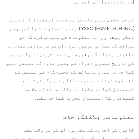
[سائٹ وزیٹر] آئی ایس پی
آپ کی شخصی معلومات کو ہم کیسے استعمال کرتے ہیں
TYSSO (FAMETECH INC.) ہمارے مصنوعات یا کسی بھی
دیگر پیشہ ورانہ معلومات کی مہیاش کرے گا جو
سوالات کے مطابق موصول ہوں۔آپ کی صریح رضامندی یا
قانونی بنیاد کے بغیر، آپ کے ذاتی ڈیٹا یا براؤز
کی تاریخ تیسری افراد کو بغیر حدود کے منتقل نہیں
کیا جاتا ہے۔ویب سائٹ کے صحیح کام کی تضمین کے
لئے کچھ ڈیٹا جمع کیا جاتا ہے۔دیگر ڈیٹا کو
استعمال کیا جا سکتا ہے تاکہ سائٹ کے ملاحظہ
کنندگان کا استعمال تجزیہ کیا جا سکے۔
معلومات، بلاکنگ، حذف
قانون کی اجازت کے مطابق، آپ کو ہر وقت مفت
معلومات فراہم کی جاسکتی ہے جو آپ کے ذاتی ڈیٹا