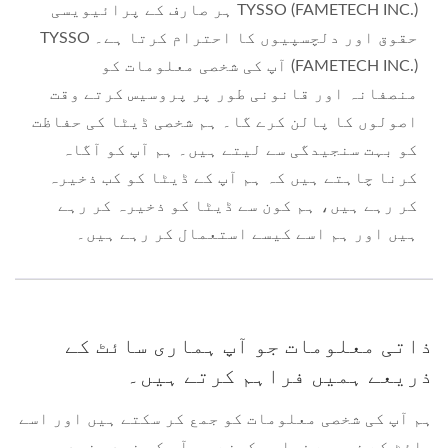
TYSSO (FAMETECH INC.) ہر صارف کے پرائیویسی
حقوق اور دلچسپیوں کا احترام کرتا ہے۔ TYSSO
(FAMETECH INC.) آپ کی شخصی معلومات کو
منصفانہ اور قانونی طور پر پروسیس کرتے وقت
اصولوں کا پالن کرے گا۔ ہم شخصی ڈیٹا کی حفاظت
کو بہت سنجیدگی سے لیتے ہیں۔ ہم آپ کو آگاہ
کرنا چاہتے ہیں کہ ہم آپ کے ڈیٹا کو کب ذخیرہ
کر رہے ہیں، ہم کون سے ڈیٹا کو ذخیرہ کر رہے
ہیں اور ہم اسے کیسے استعمال کر رہے ہیں۔
ذاتی معلومات جو آپ ہماری سائٹ کے
ذریعے ہمیں فراہم کرتے ہیں۔
ہم آپ کی شخصی معلومات کو جمع کر سکتے ہیں اور اسے
سائٹ کے ذریعے فراہم کرنے پر آپ کو خود بخود