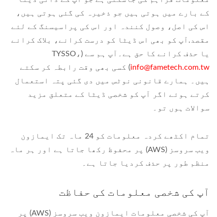
کے بارے میں ہوتی ہیں جو ذخیرہ کی گئی ہوتی ہیں،
اس کی اصل، وصول کنندہ اور اس کی پراسیسنگ کے لئے
مقصد.آپ کو بھی اس ڈیٹا کو درست کرانے، بلاک کرانے
یا حذف کرانے کا حق ہے۔آپ ہم سے (TYSSO،
info@fametech.com.tw
) کسی بھی وقت رابطہ کر سکتے
ہیں۔ ہمارے قانونی نوٹس میں دی گئی پتہ استعمال
کرتے ہوئے اگر آپ کو شخصی ڈیٹا کے متعلق مزید
سوالات ہوں تو۔
تمام اکٹھے کردہ معلومات کو 24 ماہ تک ایمازون
ویب سروسز (AWS) پر محفوظ رکھا جاتا ہے اور ہر ماہ
منظم طور پر حذف کردیا جاتا ہے۔
آپ کی شخصی معلومات کی حفاظت
آپ کی شخصی معلومات ایمازون ویب سروسز (AWS) پر