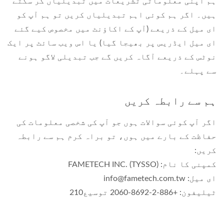
ہم اپنی معلوماتی تشریعات میں تبدیلیاں کر سکتے
ہیں۔ اگر ہم کوئی اہم تبدیلیاں کریں تو ہم آپ کو
ای میل کے ذریعے (آپ کے اکاؤنٹ میں مخصوص کیے گئے
ای میل ایڈریس پر بھیجا گیا) یا اس ویب سائٹ پر ایک
نوٹس کے ذریعے آگاہ کریں گے جب تبدیلی لاگو ہونے
سے پہلے۔
ہم سے رابطہ کریں
اگر آپ کوئی سوالات ہوں جو آپ کی شخصی معلومات کی
حفاظت کے بارے میں ہوں، تو براہ کرم ہم سے رابطہ
کریں:
کمپنی کا نام: FAMETECH INC. (TYSSO)
ای میل: info@fametech.com.tw
ٹیلیفون: +886-2-8692-2060 توسیع210