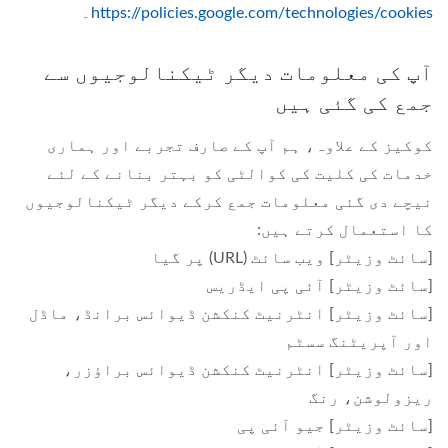
https://policies.google.com/technologies/cookies
۔
آپ کی معلومات دیگر ٹیکنالوجیوں سے
جمع کی گئی ہیں
کوکیز کے علاوہ، ہم آپ کے صارف تجربے اور ہماری
خدمات کی کلیت کی کوالٹی کو بہتر بنانے کے لئے
نیچے دی گئی معلومات جمع کرکے دیگر ٹیکنالوجیوں
کا استعمال کرتے ہیں:
[سائٹ وزیٹر] ویب سائٹ (URL) پر گیا
[سائٹ وزیٹر] آئی پی ایڈریس
[سائٹ وزیٹر] انٹرنیٹ کنکشن ڈیوائس برانڈ، ماڈل
اور آپریٹنگ سسٹم
[سائٹ وزیٹر] انٹرنیٹ کنکشن ڈیوائس براؤزر،
ریزولوشن، رنگ
[سائٹ وزیٹر] جیو آئی پی