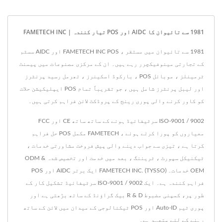
1981 سے تائیوان کا AIDC اور POS تیار کنندہ | FAMETECH INC
1981 سے تائیوان میں مستقر ، FAMETECH INC POS اور AIDC سسٹم
کے تجارتی مینوفیکچرر رہے ہیں۔ ان کے مرکزی مصنوعات میں پیمنٹ
ٹرمینلز ، موبائل POS ، بارکوڈ اسکینرز ، تھرمل رسید پرنٹرز
اور لیبل پرنٹرز شامل ہیں ، جو تقریباً تمام POS ایپلیکیشن حلات
کو کاور کرنے والی پوری رینج کے پروڈکٹ لائن فراہم کرتی ہیں۔
ISO-9001 / 9002 سرٹیفائیڈ ہونے کے ساتھ ساتھ CE اور FCC
معیاروں کو پورا کرتے ہوئے ، FAMETECH مکمل POS حل فراہم
کرتا ہے ، تیزی سے جواب دینے والی پیش فروخت مشاورتی خدمات ،
ٹیکنیکل سپورٹ ، ٹریننگ ، بعد میں خدمت اور تخصیص شدہ ODM &
OEM خدمات۔ FAMETECH INC. (TYSSO) ایک برتر AIDC اور POS
فراہم کنندہ ہے۔ ایک ISO-9001 / 9002 سرٹیفائیڈ تشکیل کار کے
طور پر، کمپنی مضبوط R & D بیک گراؤنڈ کے ساتھ بڑھتی ہے اور
پوری ٹیم Auto-ID اور POS ٹیکنالوجی کے میدان میں لائن کے ساتھ
رہنے کے لئے متعہد ہے۔