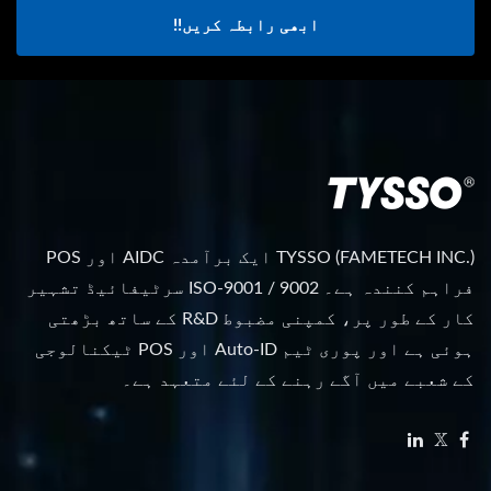
ابھی رابطہ کریں!!
TYSSO (FAMETECH INC.) ایک برآمدہ AIDC اور POS
فراہم کنندہ ہے۔ ISO-9001 / 9002 سرٹیفائیڈ تشہیر
کار کے طور پر، کمپنی مضبوط R&D کے ساتھ بڑھتی
ہوئی ہے اور پوری ٹیم Auto-ID اور POS ٹیکنالوجی
کے شعبے میں آگے رہنے کے لئے متعہد ہے۔