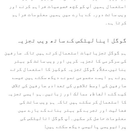
استعمال ہمیں آپ کو کچھ خصوصیات فراہم کرنے اور
ویب سائٹ دورہ کے بارے میں ہمیں معلومات فراہم
کرتا ہے۔
گوگل اینالیٹکس کے ساتھ ویب تجزیہ
ہم گوگل تجزیاتیات استعمال کرتے ہیں تاکہ صارفین
کی سرگرمی کا تجزیہ کریں اور ویب سائٹ کو بہتر
بنائیں.مثلاً، گوگل تجزیہ کوکیز کا استعمال کرتے
ہوئے ہم ایسے مجموعی نمونے دیکھ سکتے ہیں جیسے
صارفین کی اوسط تلاشوں کی تعداد، صارفین کی تلاش
کیے گئے الفاظ، ممالک اور زبانیں۔ہم ایسی تجزیہ
کا استعمال کر سکتے ہیں تاکہ ہم ویب سائٹ کی
فعالیت اور تجربے کو بہتر بنانے کے بارے میں
معلومات حاصل کر سکیں۔آپ گوگل انالیٹکس کی
پرائیویسی پالیسی دیکھ سکتے ہیں: