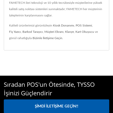
FAMETECH ileri teknoloji ve 10 yıllık tecrübesiyle müşterilerine yüksek
kaliteli satış noktası sistemleri sunmaktadır; FAMETECH her müşterinin
taleplerinin karşılanmasını sağlar.
Kaliteli ürünlerimizi görüntüleyin
Kiosk Donanımı
,
POS Sistemi
,
Fiş Yazıcı
,
Barkod Tarayıcı
,
Müşteri Ekranı
,
Klavye
,
Kart Okuyucu
ve
gönül rahatlığıyla
Bizimle İletişime Geçin
.
Sıradan POS'un Ötesinde, TYSSO
İşinizi Güçlendirir
ŞIMDI İLETIŞIME GEÇIN!!