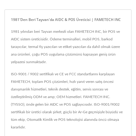
1981'den Beri Tayvan'da AIDC & POS Üreticisi | FAMETECH INC
1981 yılından beri Tayvan merkezli olan FAMETECH INC, bir POS ve
AIDC sistem üreticisidir. Ödeme terminalleri, mobil POS, barkod
tarayıcılar, termal fiş yazıcıları ve etiket yazıcıları da dahil olmak üzere
ana ürünleri, çoğu POS uygulama çözümünü kapsayan geniş ürün
yelpazesi sunmaktadır.
ISO-9001 / 9002 sertifikalı ve CE ve FCC standartlarını karşılayan
FAMETECH, toplam POS çözümleri, hızlı yanıt veren satış öncesi
danışmanlık hizmetleri, teknik destek, eğitim, servis sonrası ve
özelleştirilmiş ODM ve amp; OEM hizmetleri. FAMETECH INC.
(TYSSO), önde gelen bir AIDC ve POS sağlayıcısıdır. ISO-9001/9002
sertifikalı bir üretici olarak şirket, güçlü bir Ar-Ge geçmişiyle büyüdü ve
tüm ekip, Otomatik Kimlik ve POS teknolojisi alanında öncü olmaya
kararlıdır.