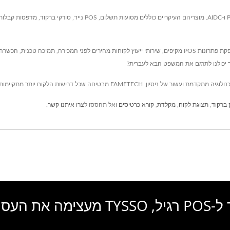
מוסדה בטייוואן מאז 1981, FAMETECH INC היא יצרנית מערכות POS ו-AIDC. 
 ברקוד
,
תצוגת לקוח
,
מקלדת
,
קורא כרטיסים
ואל תהססו ל
צרו איתנו קשר
.
ימה את העסק שלך