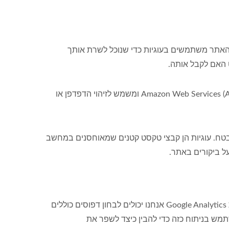
 האתר משתמשים בעוגיות כדי שנוכל לשרת אותך
 האם לקבל אותה.
אנחנו משתמשים במזהה מעקב (עוגיות) כדי לאסוף ולאחסן מידע כאשר אתה מבקר באתר שלנו; המידע מתווסף בשרתי Amazon Web Services (AWS) ומשמש לזיהוי הדפדפן או
מאובטח. עוגיות הן קבצי טקסט קטנים שמאוחסנים במחשב
ל ביקורים באתר.
אנחנו משתמשים ב-Google Analytics כדי לנתח את פעילות המשתמשים על מנת לשפר את האתר.לדוגמה, באמצעות עוגיות Google Analytics אנחנו יכולים לבחון דפוסים כוללים
ש בניתוח כזה כדי להבין כיצד לשפר את