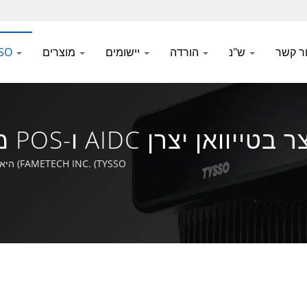
ר קשר
ש"נ
הורדה
יישומים
מוצרים
אודות
FAMETECH INC. (TYSSO) היא ספקית מובילה של AIDC ו-POS. כיצד יכול אני לעזור לך היום?