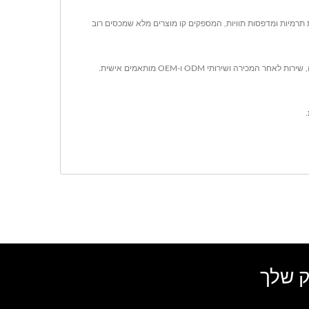
מוצריהם העיקריים כוללים מסועות תשלום, POS נייד, סורקי ברקוד, מדפסות קבלות תרמיות ומדפסות תוויות, המספקים קו מוצרים מלא שמכסים רוב
מוסמך ISO-9001 / 9002 ועומד בתקנות CE ו-FCC, FAMETECH מספקת פתרונות POS מקיפים, שירותי ייעוץ לקוחות מהירים לפני המכירה, תמיכה טכנית, הכשרה, שירות לאחר המכירה ושירותי ODM ו-OEM מותאמים אישית.