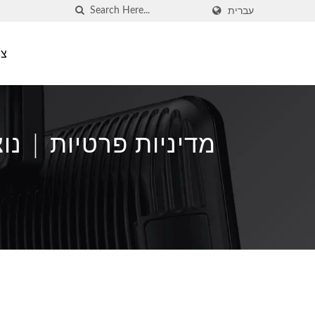
עברית
צו