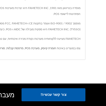
הפתרונות ליישומי POS.
FAMETECH INC. (TYSSO) היא ספקית מובילה של AIDC ו-POS. כיצד יכולנו לתרגם את המשפט הבא לעברית?
FAMETECH מציעה ללקוחותיה מערכות נקודת מכירה איכותיות, עם טכנולוגיה מתקדמת ועשור של ניסיון, FAMETECH מבטיחה שכל דרישות הלקוח יותר מתקיימות.
צפו במוצרינו באיכות
חומרת קיוסק
,
מערכת POS
,
מדפסת קבלות
,
סורק
מעבר ל-POS רגיל, TYSSO מעצ
צור קשר עכשיו!!