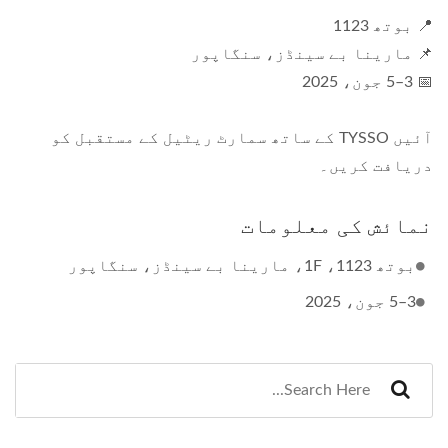
📍 بوتھ 1123
📌 مارینا بے سینڈز، سنگاپور
📅 3–5 جون، 2025
آئیں TYSSO کے ساتھ سمارٹ ریٹیل کے مستقبل کو
دریافت کریں۔
نمائش کی معلومات
بوتھ 1123، 1F، مارینا بے سینڈز، سنگاپور
3–5 جون، 2025