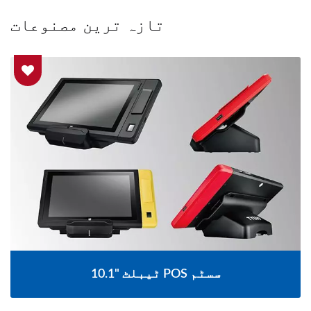
تازہ ترین مصنوعات
10.1" ٹیبلٹ POS سسٹم