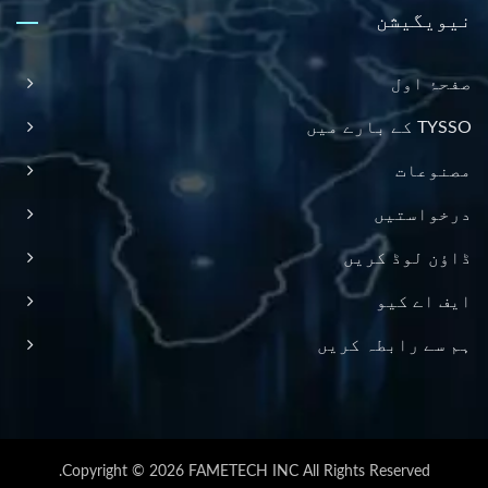
نیویگیشن
صفحۂ اول
TYSSO کے بارے میں
مصنوعات
درخواستیں
ڈاؤن لوڈ کریں
ایف اے کیو
ہم سے رابطہ کریں
Copyright © 2026
FAMETECH INC
All Rights Reserved.