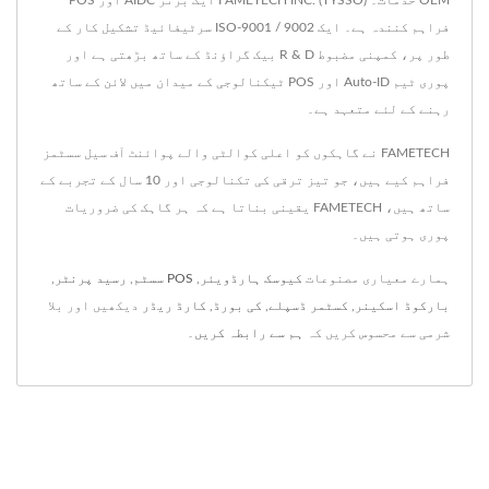
OEM خدمات۔ FAMETECH INC. (TYSSO) ایک برتر AIDC اور POS
فراہم کنندہ ہے۔ ایک ISO-9001 / 9002 سرٹیفائیڈ تشکیل کار کے
طور پر، کمپنی مضبوط R & D بیک گراؤنڈ کے ساتھ بڑھتی ہے اور
پوری ٹیم Auto-ID اور POS ٹیکنالوجی کے میدان میں لائن کے ساتھ
رہنے کے لئے متعہد ہے۔
FAMETECH نے گاہکوں کو اعلی کوالٹی والے پوائنٹ آف سیل سسٹمز
فراہم کیے ہیں، جو تیز ترقی کی تکنالوجی اور 10 سال کے تجربے کے
ساتھ ہیں، FAMETECH یقینی بناتا ہے کہ ہر گاہک کی ضروریات
پوری ہوتی ہیں۔
ہمارے معیاری مصنوعات
کیوسک ہارڈویئر
,
POS سسٹم
,
رسید پرنٹر
,
بارکوڈ اسکینر
,
کسٹمر ڈسپلے
,
کی بورڈ
,
کارڈ ریڈر
دیکھیں اور بلا
شرمی سے محسوس کریں کہ
ہم سے رابطہ کریں
۔