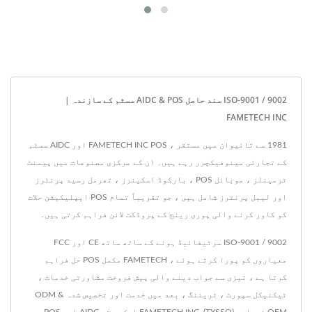
ISO-9001 / 9002 سند حاصل AIDC & POS سسٹم کے سازندہ |
FAMETECH INC
1981 سے تائیوان میں مستقر ، FAMETECH INC POS اور AIDC سسٹم
کے تجارتی مینوفیکچرر رہے ہیں۔ ان کے مرکزی مصنوعات میں پیمنٹ
ٹرمینلز ، موبائل POS ، بارکوڈ اسکینرز ، تھرمل رسید پرنٹرز
اور لیبل پرنٹرز شامل ہیں ، جو تقریباً تمام POS ایپلیکیشن حلات
کو کاور کرنے والی پوری رینج کے پروڈکٹ لائن فراہم کرتی ہیں۔
ISO-9001 / 9002 سرٹیفائیڈ ہونے کے ساتھ ساتھ CE اور FCC
معیاروں کو پورا کرتے ہوئے ، FAMETECH مکمل POS حل فراہم
کرتا ہے ، تیزی سے جواب دینے والی پیش فروخت مشاورتی خدمات ،
ٹیکنیکل سپورٹ ، ٹریننگ ، بعد میں خدمت اور تخصیص شدہ ODM &