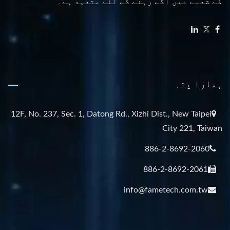
کے شعبے میں آگے رہنے کے لئے متعہد ہے۔
ہمارا پتہ
12F, No. 237, Sec. 1, Datong Rd., Xizhi Dist., New Taipei
City 221, Taiwan
886-2-8692-2060
886-2-8692-2061
info@fametech.com.tw