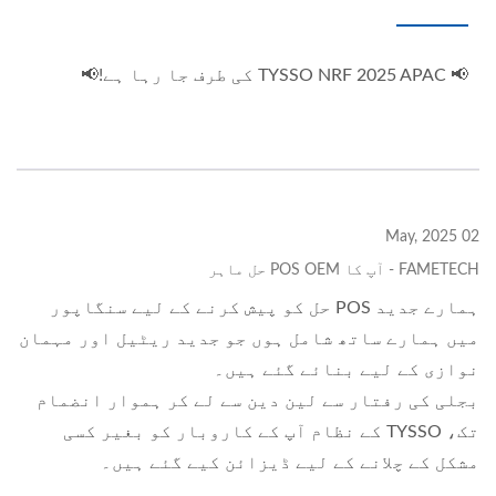
📢 TYSSO NRF 2025 APAC کی طرف جا رہا ہے!📢
02 May, 2025
FAMETECH - آپ کا POS OEM حل ماہر
ہمارے جدید POS حل کو پیش کرنے کے لیے سنگاپور
میں ہمارے ساتھ شامل ہوں جو جدید ریٹیل اور مہمان
نوازی کے لیے بنائے گئے ہیں۔
بجلی کی رفتار سے لین دین سے لے کر ہموار انضمام
تک، TYSSO کے نظام آپ کے کاروبار کو بغیر کسی
مشکل کے چلانے کے لیے ڈیزائن کیے گئے ہیں۔