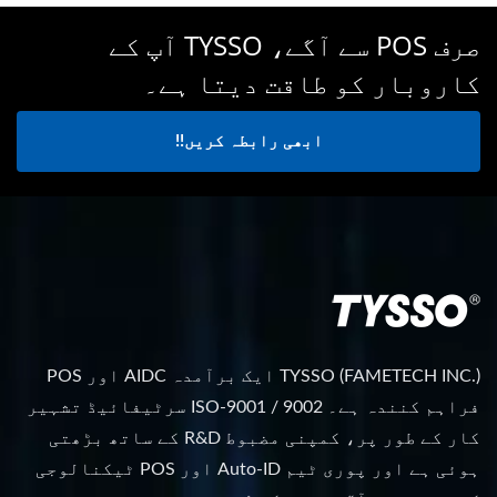
صرف POS سے آگے، TYSSO آپ کے
کاروبار کو طاقت دیتا ہے۔
ابھی رابطہ کریں!!
TYSSO (FAMETECH INC.) ایک برآمدہ AIDC اور POS
فراہم کنندہ ہے۔ ISO-9001 / 9002 سرٹیفائیڈ تشہیر
کار کے طور پر، کمپنی مضبوط R&D کے ساتھ بڑھتی
ہوئی ہے اور پوری ٹیم Auto-ID اور POS ٹیکنالوجی