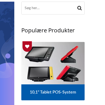
Populære Produkter
10,1" Tablet POS-System
tem
Vent