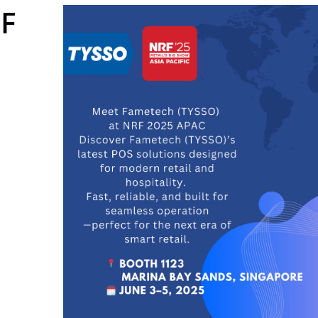
RF
" Tablet POS-System
15,6" Touch Screen
Ventilatorløst POS-Sys