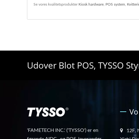
Se vores kvalitetsprodukter
Kiosk hardware
,
POS system
,
Kvitter
Udover Blot POS, TYSSO St
Vo
'FAMETECH INC.' ('TYSSO') er en
12F, 
førende AIDC- og POS-leverandør.