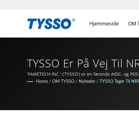
Hjemmeside
OM 
TYSSO Er På Vej Til N
AIDC & POS Systemp
'FAMETECH INC.' ('TYSSO') er en førende AIDC- og PO
forskning og udvikling, og hele teamet er dedikeret t
Home
/
OM TYSSO
/
Nyheder
/
TYSSO Tager Til NR