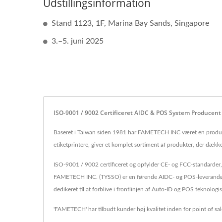
Udstillingsinformation
Stand 1123, 1F, Marina Bay Sands, Singapore
3.–5. juni 2025
ISO-9001 / 9002 Certificeret AIDC & POS System Producen
Baseret i Taiwan siden 1981 har FAMETECH INC været en produce
etiketprintere, giver et komplet sortiment af produkter, der dækk
ISO-9001 / 9002 certificeret og opfylder CE- og FCC-standarder,
FAMETECH INC. (TYSSO) er en førende AIDC- og POS-leverandør. 
dedikeret til at forblive i frontlinjen af Auto-ID og POS teknologi
'FAMETECH' har tilbudt kunder høj kvalitet inden for point of sal