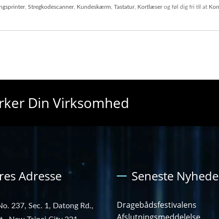
ingsprinter
,
Stregkodescanner
,
Kundeskærm
,
Tastatur
,
Kortlæser
og føl dig fri til at
Kon
yrker Din Virksomhed
res Adresse
Seneste Nyhede
Dragebådsfestivalens
No. 237, Sec. 1, Datong Rd.,
Afslutningsmeddelelse