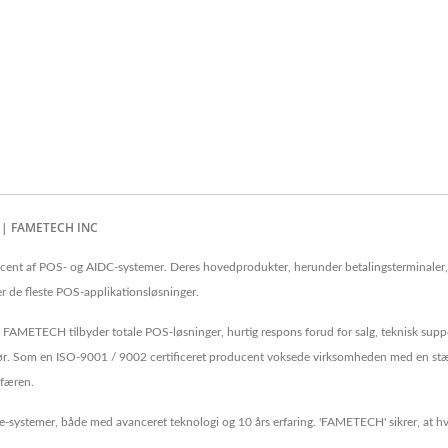
t | FAMETECH INC
nt af POS- og AIDC-systemer. Deres hovedprodukter, herunder betalingsterminaler, m
er de fleste POS-applikationsløsninger.
 FAMETECH tilbyder totale POS-løsninger, hurtig respons forud for salg, teknisk supp
Som en ISO-9001 / 9002 certificeret producent voksede virksomheden med en stærk 
sfæren.
e-systemer, både med avanceret teknologi og 10 års erfaring. 'FAMETECH' sikrer, at hv