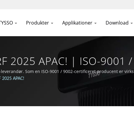
TYSSO
Produkter
Applikationer
Download
RF 2025 APAC! | ISO-9001 / 
roducent | FAMETECH INC
S-leverandør. Som en ISO-9001 / 9002-certificeret producent er vi
il at være på forkant med Auto-ID- og POS-teknologiens område.
F 2025 APAC!