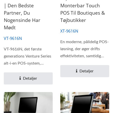
| Den Bedste
Monterbar Touch
Partner, Du
POS Til Boutiques &
Nogensinde Har
Tøjbutikker
Mødt
XT-9616N
VT-9616N
En moderne, pålidelig POS-
løsning, der øger drifts
VT-9616N, det første
effektiviteten, samtidig
generations Venture Series
med at den forbedrer...
alt-i-en POS-system,
redefinerer modernitet...
Detaljer
Detaljer