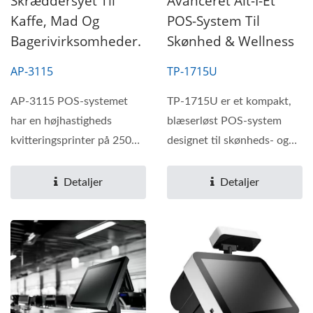
Skræddersyet Til
Avanceret Alt-I-Ét
Kaffe, Mad Og
POS-System Til
Bagerivirksomheder.
Skønhed & Wellness
AP-3115
TP-1715U
AP-3115 POS-systemet
TP-1715U er et kompakt,
har en højhastigheds
blæserløst POS-system
kvitteringsprinter på 250
designet til skønheds- og
mm/sek, som er
wellnessindustrien,...
indbygget...
Detaljer
Detaljer