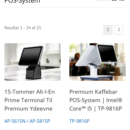
Resultat 1 - 24 af 25
1
2
15-Tommer Alt-I-En
Premium Kaffebar
Prime Terminal Til
POS-System | Intel®
Premium Ydeevne
Core™ I5 | TP-9816P
AP-5615N / AP-5815P
TP-9816P