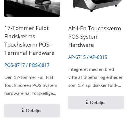
17-Tommer Fuldt
Alt-I-En Touchskærm
Fladskærms
POS-System
Touchskærm POS-
Hardware
Terminal Hardware
AP-6715 / AP-6815
POS-8717 / POS-8817
Integreret med en bred
Den 17-tommer Full Flat
vifte af tilbehør og enheder
Touch Screen POS System
som 15" spildsikker fuld-
hardware har forskellige
flad touchskærm,...
processorer for at
Detaljer
imødekomme...
Detaljer