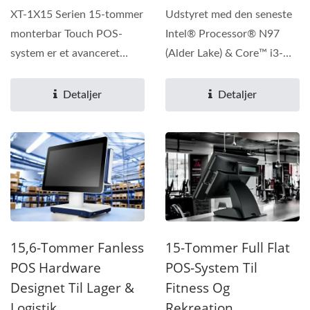
1815
XT-1X15 Serien 15-tommer
Udstyret med den seneste
monterbar Touch POS-
Intel® Processor® N97
system er et avanceret
(Alder Lake) & Core™ i3-
POS-system til
1215U/ i5-1235U(Alder...
detailhandel...
Detaljer
Detaljer
15,6-Tommer Fanless
15-Tommer Full Flat
POS Hardware
POS-System Til
Designet Til Lager &
Fitness Og
Logistik
Rekreation