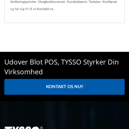
Kvitteringsprinter
,
Stregkodescanner
,
Kundeskærm
,
Tastatur
,
Kortlæser
og føl dig fri til at
Kontakt os
.
Udover Blot POS, TYSSO Styrker Din
Virksomhed
KONTAKT OS NU!!