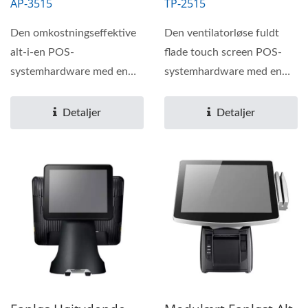
AP-3515
TP-2515
Den omkostningseffektive
Den ventilatorløse fuldt
alt-i-en POS-
flade touch screen POS-
systemhardware med en
systemhardware med en
indbygget, hurtig 250
modulær mekanisme,...
mm/sek kvitteringsprinter...
Detaljer
Detaljer