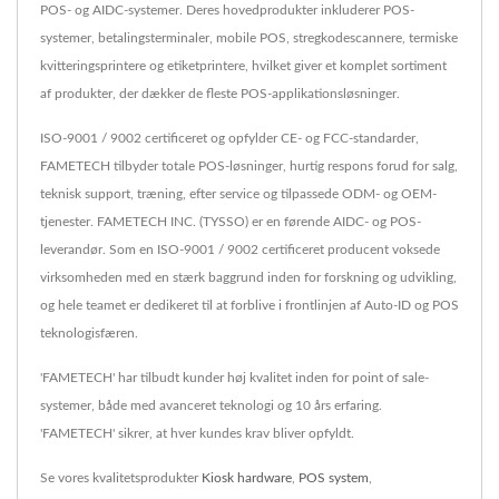
POS- og AIDC-systemer. Deres hovedprodukter inkluderer POS-
systemer, betalingsterminaler, mobile POS, stregkodescannere, termiske
kvitteringsprintere og etiketprintere, hvilket giver et komplet sortiment
af produkter, der dækker de fleste POS-applikationsløsninger.
ISO-9001 / 9002 certificeret og opfylder CE- og FCC-standarder,
FAMETECH tilbyder totale POS-løsninger, hurtig respons forud for salg,
teknisk support, træning, efter service og tilpassede ODM- og OEM-
tjenester. FAMETECH INC. (TYSSO) er en førende AIDC- og POS-
leverandør. Som en ISO-9001 / 9002 certificeret producent voksede
virksomheden med en stærk baggrund inden for forskning og udvikling,
og hele teamet er dedikeret til at forblive i frontlinjen af Auto-ID og POS
teknologisfæren.
'FAMETECH' har tilbudt kunder høj kvalitet inden for point of sale-
systemer, både med avanceret teknologi og 10 års erfaring.
'FAMETECH' sikrer, at hver kundes krav bliver opfyldt.
Se vores kvalitetsprodukter
Kiosk hardware
,
POS system
,