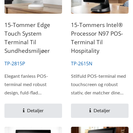
15-Tommer Edge
15-Tommers Intel®
Touch System
Processor N97 POS-
Terminal Til
Terminal Til
Sundhedsmiljøer
Hospitality
TP-2815P
TP-2615N
Elegant fanless POS-
Stilfuld POS-terminal med
terminal med robust
touchscreen og robust
design, fuld-flad
stativ, der matcher dine
touchskærm og problemfri
detail- eller hospitality-
forretningsintegration.
behov.
Detaljer
Detaljer