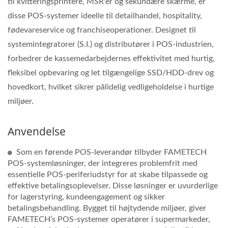
til kvitteringsprintere, MSR'er og sekundære skærme, er
disse POS-systemer ideelle til detailhandel, hospitality,
fødevareservice og franchiseoperationer. Designet til
systemintegratorer (S.I.) og distributører i POS-industrien,
forbedrer de kassemedarbejdernes effektivitet med hurtig,
fleksibel opbevaring og let tilgængelige SSD/HDD-drev og
hovedkort, hvilket sikrer pålidelig vedligeholdelse i hurtige
miljøer.
Anvendelse
Som en førende POS-leverandør tilbyder FAMETECH
POS-systemløsninger, der integreres problemfrit med
essentielle POS-periferiudstyr for at skabe tilpassede og
effektive betalingsoplevelser. Disse løsninger er uvurderlige
for lagerstyring, kundeengagement og sikker
betalingsbehandling. Bygget til højtydende miljøer, giver
FAMETECH’s POS-systemer operatører i supermarkeder,