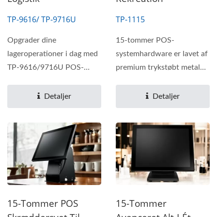
TP-9616/ TP-9716U
TP-1115
Opgrader dine
15-tommer POS-
lageroperationer i dag med
systemhardware er lavet af
TP-9616/9716U POS-
premium trykstøbt metal
systemerne—leverer høj
og en slank, ergonomisk
ydeevne,...
stand,...
Detaljer
Detaljer
15-Tommer POS
15-Tommer