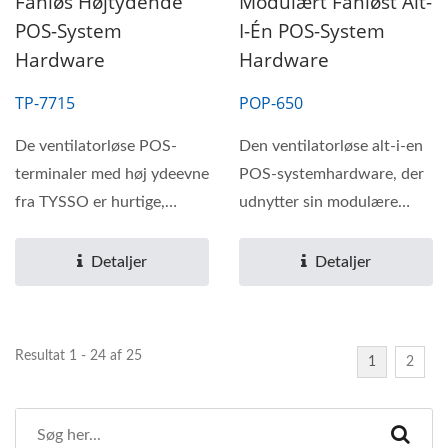
Fanløs Højtydende
Modulært Fanløst Alt-
POS-System
I-Én POS-System
Hardware
Hardware
TP-7715
POP-650
De ventilatorløse POS-
Den ventilatorløse alt-i-en
terminaler med høj ydeevne
POS-systemhardware, der
fra TYSSO er hurtige,
udnytter sin modulære
pålidelige og
design til det yderste....
brugervenlige...
Detaljer
Detaljer
Resultat 1 - 24 af 25
1
2