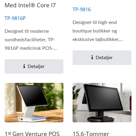
Med Intel® Core I7
TP-9816
TP-9816P
Designet til high-end
boutique butikker og
Designet til moderne
eksklusive tøjbutikker,
sundhedsfaciliteter, TP-
leverer TP-9816 POS-
9816P medicinsk POS-
systemet...
system har Intel® Core i7
Detaljer
ydeevne,...
Detaljer
1ˢᵗ Gen Venture POS
15,6-Tommer