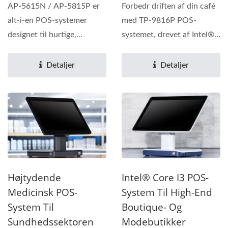
AP-5615N / AP-5815P er
Forbedr driften af din café
alt-i-en POS-systemer
med TP-9816P POS-
designet til hurtige,
systemet, drevet af Intel®
kompakte og pålidelige...
Core™ i5 for problemfri...
Detaljer
Detaljer
Højtydende
Intel® Core I3 POS-
Medicinsk POS-
System Til High-End
System Til
Boutique- Og
Sundhedssektoren
Modebutikker