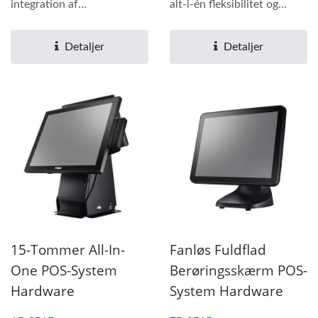
integration af
alt-i-én fleksibilitet og
kvitteringsprintere er
modulær koncept....
baseret...
Detaljer
Detaljer
15-Tommer All-In-
Fanløs Fuldflad
One POS-System
Berøringsskærm POS-
Hardware
System Hardware