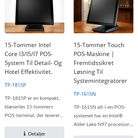
15-Tommer Intel
15-Tommer Touch
Core I3/i5/i7 POS-
POS-Maskine |
System Til Detail- Og
Fremtidssikret
Hotel Effektivitet.
Løsning Til
Systemintegratorer
TP-1815P
TP-1615N
TP-1815P er en kompakt,
blæserløs 15-tommers
TP-1615N alt-i-en POS-
POS-terminal, der leverer
systemet har en Intel®
enestående ydeevne...
Alder Lake N97 processor,
der understøtter op til
Detaljer