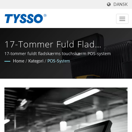
DANSK
17-Tommer Fuld Flad
Berøringsskærm POS-
17-tommer fuldt fladskærms touchskærm POS-system
Home
/
Kategori
/
POS-System
Terminalhardware | One-
Stop-Shop Til POS & Auto-ID
SolutionSolution Provider |
FAMETECH INC