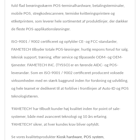
fuld flad berøringsskærm POS-terminalhardware, betalingsterminaler,
mobile POS, stregkodescannere, termiske kvitteringsprintere og
etiketprintere, som leverer hele sortimentet af produktlinjer, der dækker
de fleste POS-applikationsløsninger.
ISO-9001 / 9002 certificeret og opfylder CE- og FCC-standarder,
FAMETECH tilbyder totale POS-løsninger, hurtig respons forud for salg,
teknisk support, træning, efter service og tilpassede ODM- og OEM-
tjenester. FAMETECH INC. (TYSSO) er en førende AIDC- og POS-
leverandør. Som en ISO-9001 / 9002 certificeret producent voksede
virksomheden med en stærk baggrund inden for forskning og udvikling,
og hele teamet er dedikeret til at forblive i frontlinjen af Auto-ID og POS
teknologisfæren.
'FAMETECH' har tilbudt kunder høj kvalitet inden for point of sale-
systemer, både med avanceret teknologi og 10 års erfaring.
'FAMETECH' sikrer, at hver kundes krav bliver opfyldt.
Se vores kvalitetsprodukter
Kiosk hardware
,
POS system
,