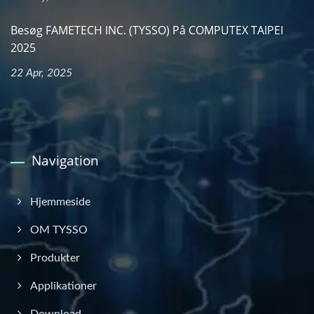
Besøg FAMETECH INC. (TYSSO) På COMPUTEX TAIPEI
2025
22 Apr, 2025
Navigation
Hjemmeside
OM TYSSO
Produkter
Applikationer
Download