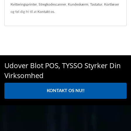
Kvitteringsprinter
,
Stregkodescanner
,
Kundeskærm
,
Tastatur
,
Kortlæser
og føl dig fri til at
Kontakt os
.
Udover Blot POS, TYSSO Styrker Din
Virksomhed
KONTAKT OS NU!!