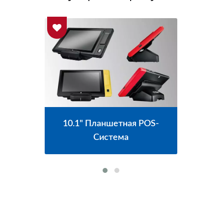
я POS-
15.6" Сенсорный Экран Без
Вентилятора POS-Система