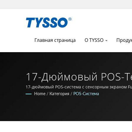
Главная страница
О TYSSO
Проду
17-Дюймовый POS-Т
Одном Месте Для P
17-дюймовый POS-система с сенсорным экраном Ful
Home
/
Категория
/
POS-Система
FAMETECH INC