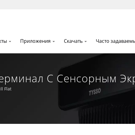
кты
Приложения
Скачать
Часто задаваем
ерминал С Сенсорным Экр
OS И Автоидентификацио
l Flat