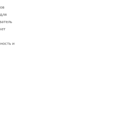
мов
 для
ватель
жет
ность и