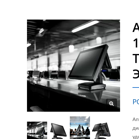
Э
P
Ап
ди
уд