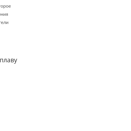
торое
ения
тели
плаву