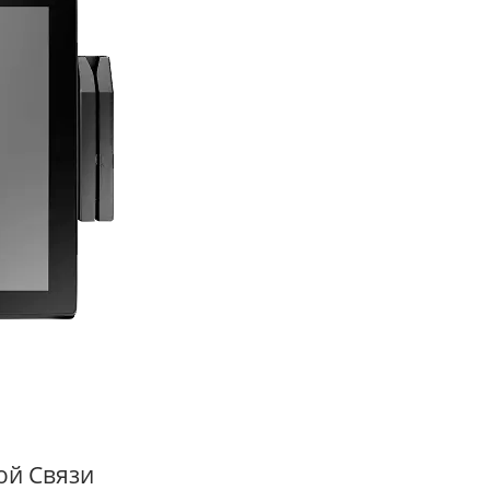
15.6" Сенсорный Экран Без
10.1" Планшетна
Вентилятора POS-Система
Система
ой Связи