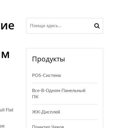
ние
ым
Продукты
POS-Система
Все-В-Одном Панельный
ПК
l Flat
ЖК-Дисплей
ое
Принтер Чеков