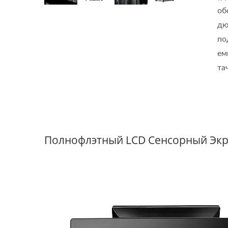
об
дю
по
ем
та
Полнофлэтный LCD Сенсорный Эк