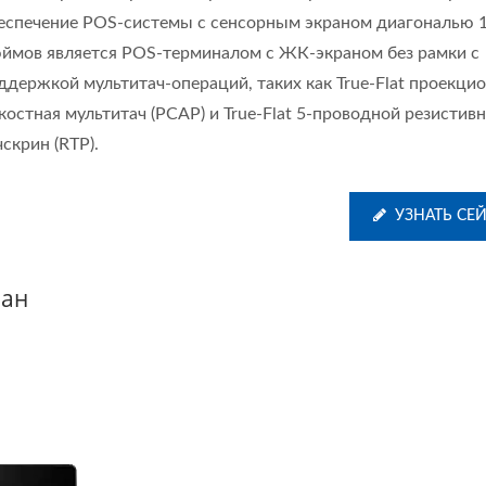
еспечение POS-системы с сенсорным экраном диагональю 
ймов является POS-терминалом с ЖК-экраном без рамки с
ддержкой мультитач-операций, таких как True-Flat проекци
костная мультитач (PCAP) и True-Flat 5-проводной резистив
чскрин (RTP).
УЗНАТЬ СЕ
ран