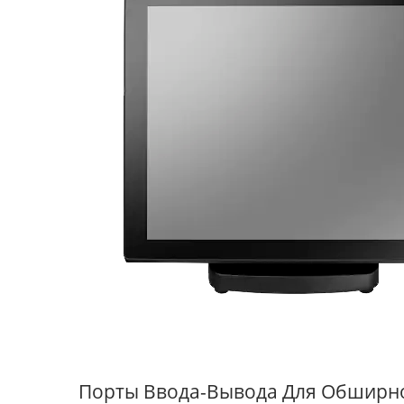
10.1" Планшетная POS-
Система
Порты Ввода-Вывода Для Обширн