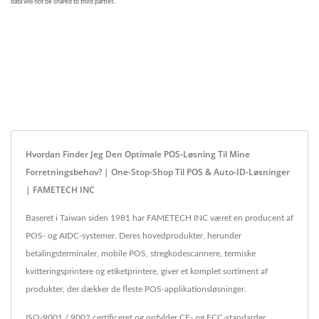
Hvordan Finder Jeg Den Optimale POS-Løsning Til Mine
Forretningsbehov? | One-Stop-Shop Til POS & Auto-ID-Løsninger
| FAMETECH INC
Baseret i Taiwan siden 1981 har FAMETECH INC været en producent af
POS- og AIDC-systemer. Deres hovedprodukter, herunder
betalingsterminaler, mobile POS, stregkodescannere, termiske
kvitteringsprintere og etiketprintere, giver et komplet sortiment af
produkter, der dækker de fleste POS-applikationsløsninger.
ISO-9001 / 9002 certificeret og opfylder CE- og FCC-standarder,