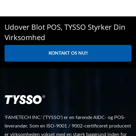
Udover Blot POS, TYSSO Styrker Din
Virksomhed
KONTAKT OS NU!!
'FAMETECH INC.' ('TYSSO') er en førende AIDC- og POS-
leverandør. Som en ISO-9001 / 9002-certificeret producent
er virksomheden vokset med en stærk baggrund inden for