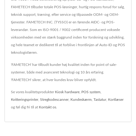
FAMETECH tilbyder totale POS-løsninger, hurtig respons forud for salg,
teknisk support, træning, efter service og tilpassede ODM- og OEM-
tjenester. FAMETECH INC. (TYSSO) er en førende AIDC- og POS-
leverandør. Som en ISO-9001 / 9002 certificeret producent voksede
virksomheden med en stærk baggrund inden for forskning og udvikling,
og hele teamet er dedikeret til at forblive i frontlinjen af Auto-ID og POS
teknologisfæren.
'FAMETECH' har tilbudt kunder høj kvalitet inden for point of sale-
systemer, både med avanceret teknologi og 10 års erfaring.
'FAMETECH' sikrer, at hver kundes krav bliver opfyldt.
Se vores kvalitetsprodukter
Kiosk hardware
,
POS system
,
Kvitteringsprinter
,
Stregkodescanner
,
Kundeskærm
,
Tastatur
,
Kortlæser
og føl dig fri til at
Kontakt os
.