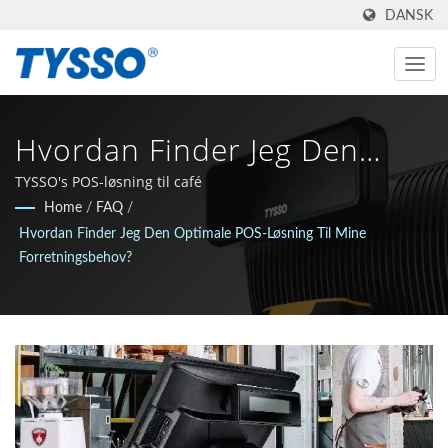
DANSK
Hvordan Finder Jeg Den
Optimale POS-Løsning Til
TYSSO's POS-løsning til café
Home
/
FAQ
/
Mine Forretningsbehov? |
Hvordan Finder Jeg Den Optimale POS-Løsning Til Mine
One-Stop-Shop Til POS &
Forretningsbehov?
Auto-ID-Løsninger |
FAMETECH INC