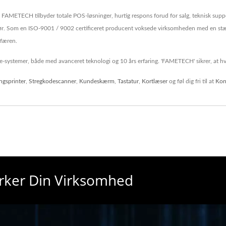
 FAMETECH tilbyder totale POS-løsninger, hurtig respons forud for salg, teknisk supp
Som en ISO-9001 / 9002 certificeret producent voksede virksomheden med en stærk 
sfæren.
e-systemer, både med avanceret teknologi og 10 års erfaring. 'FAMETECH' sikrer, at hv
ingsprinter
,
Stregkodescanner
,
Kundeskærm
,
Tastatur
,
Kortlæser
og føl dig fri til at
Kon
yrker Din Virksomhed