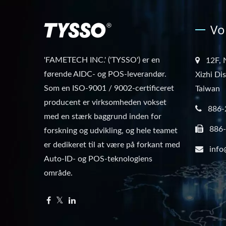
Vo
'FAMETECH INC.' ('TYSSO') er en
12F, 
førende AIDC- og POS-leverandør.
Xizhi Di
Som en ISO-9001 / 9002-certificeret
Taiwan
producent er virksomheden vokset
886-
med en stærk baggrund inden for
886
forskning og udvikling, og hele teamet
er dedikeret til at være på forkant med
info
Auto-ID- og POS-teknologiens
område.