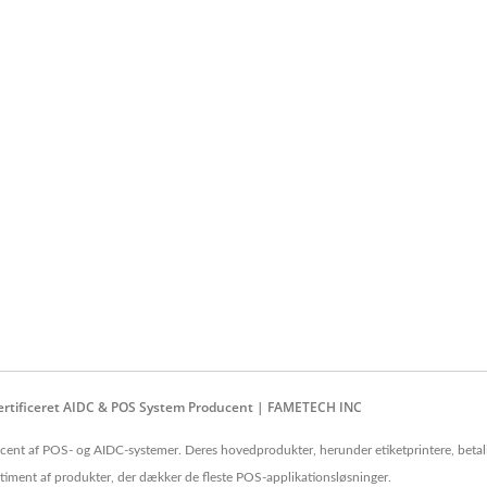
" Tablet POS-System
15,6" Touch Screen
Ventilatorløst POS-Sys
 Certificeret AIDC & POS System Producent | FAMETECH INC
nt af POS- og AIDC-systemer. Deres hovedprodukter, herunder etiketprintere, betal
ortiment af produkter, der dækker de fleste POS-applikationsløsninger.