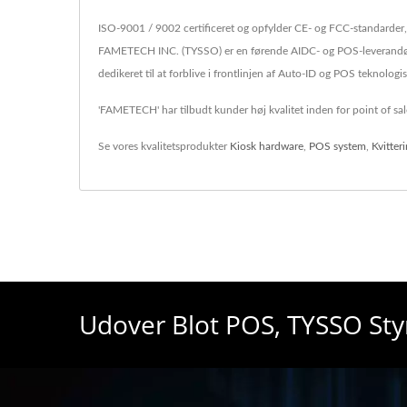
ISO-9001 / 9002 certificeret og opfylder CE- og FCC-standarder,
FAMETECH INC. (TYSSO) er en førende AIDC- og POS-leverandør. 
dedikeret til at forblive i frontlinjen af Auto-ID og POS teknologi
'FAMETECH' har tilbudt kunder høj kvalitet inden for point of sal
Se vores kvalitetsprodukter
Kiosk hardware
,
POS system
,
Kvitter
Udover Blot POS, TYSSO St