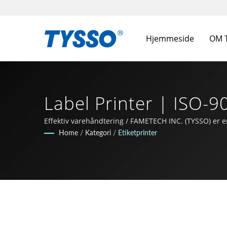
Hjemmeside
OM 
Label Printer | ISO-9
Producent | FAMETE
Effektiv varehåndtering / FAMETECH INC. (TYSSO) er 
stærk R&D-baggrund, og hele teamet er dedikeret til at
Home
/
Kategori
/
Etiketprinter