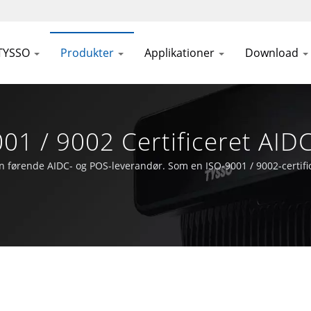
TYSSO
Produkter
Applikationer
Download
001 / 9002 Certificeret AI
CH INC
en førende AIDC- og POS-leverandør. Som en ISO-9001 / 9002-certi
 forblive i frontlinjen af Auto-ID og POS-teknologisfæren.