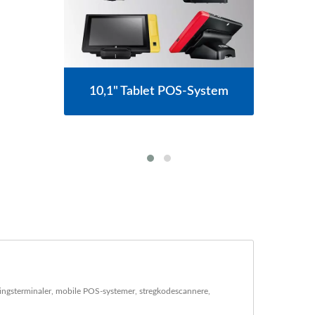
10,1" Tablet POS-System
1
tem
Venti
ingsterminaler, mobile POS-systemer, stregkodescannere,