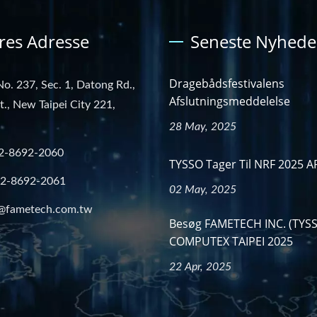
res Adresse
Seneste Nyhede
Dragebådsfestivalens
No. 237, Sec. 1, Datong Rd.,
Afslutningsmeddelelse
st., New Taipei City 221,
28 May, 2025
2-8692-2060
TYSSO Tager Til NRF 2025 A
-2-8692-2061
02 May, 2025
@fametech.com.tw
Besøg FAMETECH INC. (TYSS
COMPUTEX TAIPEI 2025
22 Apr, 2025