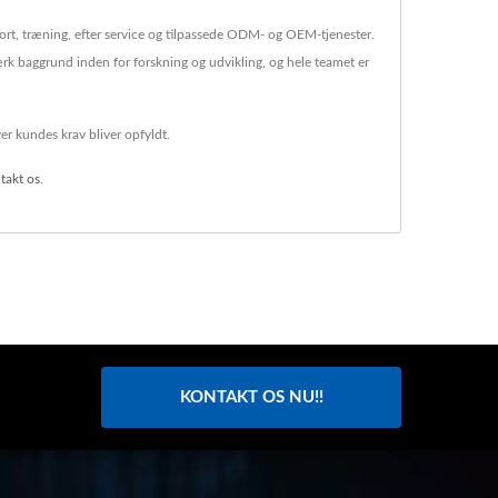
ort, træning, efter service og tilpassede ODM- og OEM-tjenester.
baggrund inden for forskning og udvikling, og hele teamet er
er kundes krav bliver opfyldt.
takt os
.
KONTAKT OS NU!!