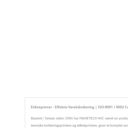
10,1
Etiketprinter - Effektiv Varehåndtering | ISO-9001 / 9002
Baseret i Taiwan siden 1981 har FAMETECH INC været en produce
termiske kvitteringsprintere og etiketprintere, giver et komplet s