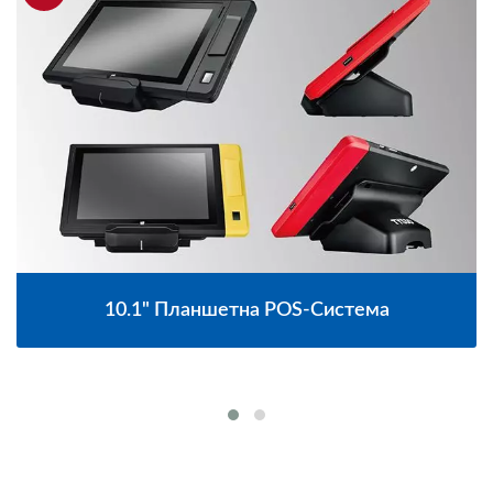
S-Система
15.6" Сенсорний Екран Без 
Система