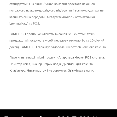
стандартами ISO-9001 / 9002, компанія зростала на основі
потужного науково-дослідного підґрунття, і вся команда прагне
залишатися на передовій в галузі технологій автоматичної
ідентифікації та POS.
FAMETECH пропонує клієнтам високоякісні системи точки
продажу, які поєднують у собі передову технологію та 10-річний
досвід. FAMETECH гарантує задоволення потреб кожного клієнта.
Перегляньте наші якісні продукти
Апаратура кіоску
,
POS система
,
Принтер чеків
,
Сканер штрих-кодів
,
Дисплей для клієнта
,
Клавіатура
,
Читач карток
і не соромтеся
Зв'яжіться з нами
.