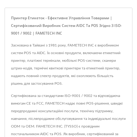
Принтер Етикеток - Ефективне Управління Товарами |
Сертифікований Виробник Систем AIDC Та POS Згідно З ISO-
9001 / 9002 | FAMETECH INC
Заснована в Тайвані з 1981 року, FAMETECH INC є виробником
систем POS та AIDC. Їх основні продукти, включаючи етикетний
принтер, платіжні термінали, мобільні POS-системи, сканери
штрих-кодів, термічні квиткові принтери та етикетний принтер,
надають повний спектр продуктів, які охоплюють більшість
рішень для застосування POS.
Сертифікована за стандартами ISO-9001 / 9002 та відповідаюча
вимогам CE та FCC, FAMETECH надає повні POS-рішення, швидкі
передпродажні консультаційні послуги, технічну підтримку,
навчання, післяпродажне обслуговування та індивідуальні послуги
ODM та OEM. FAMETECH INC. (TYSSO) є провідним
постачальником AIDC та POS. Як виробник, сертифікований за