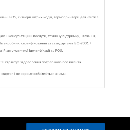
більні POS, сканери штрих-кодів, термопринтери для квитків
ні консультаційні послуги, технічну підтримку, навчання,
к виробник, сертифікований за стандартами ISO-9001 /
гій автоматичної ідентифікації та POS.
CH гарантує задоволення потреб кожного клієнта.
ч карток
і не соромтеся
Зв'яжіться з нами
.