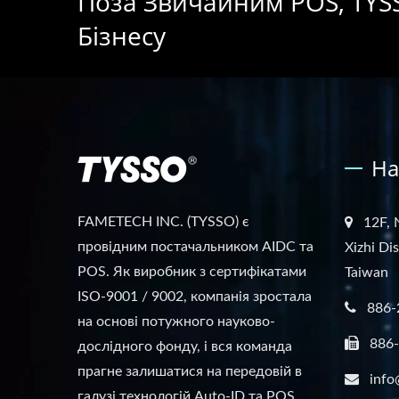
Поза Звичайним POS, TYS
Бізнесу
На
FAMETECH INC. (TYSSO) є
12F, 
провідним постачальником AIDC та
Xizhi Di
POS. Як виробник з сертифікатами
Taiwan
ISO-9001 / 9002, компанія зростала
886-
на основі потужного науково-
886
дослідного фонду, і вся команда
прагне залишатися на передовій в
info
галузі технологій Auto-ID та POS.