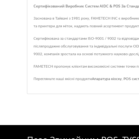
Сертифікований Виробник Систем AIDC & POS За Станда
Заснована в Тайвані з 1981 року, FAMETECH INC є виробнико
та принтери для міток, надають повний асортимент продукті
Сертифікована за стандартами ISO-9001 / 9002 та відповіда
післяпродажне обслуговування та індивідуальні послуги O
9002, компанія зростала на основі потужного науково-дослід
FAMETECH пропонує клієнтам високоякісні системи точки пр
Перегляньте наші якісні продукти
Апаратура кіоску
,
POS сис