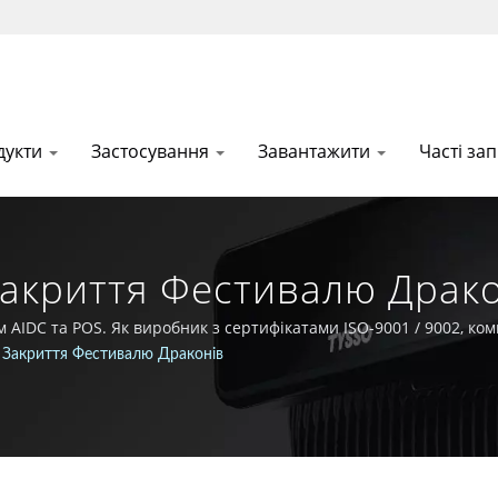
дукти
Застосування
Завантажити
Часті за
акриття Фестивалю Драко
ифікований ISO-9001 / 90
AIDC та POS. Як виробник з сертифікатами ISO-9001 / 9002, ком
на передовій в галузі технологій Auto-ID та POS.
 Закриття Фестивалю Драконів