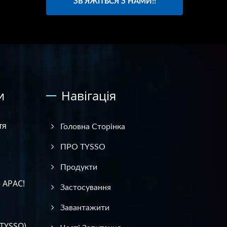
ЗВ'ЯЖІТЬСЯ З НАМИ!!
и
Навігація
тя
Головна Сторінка
ПРО TYSSO
Продукти
 APAC!
Застосування
Завантажити
(TYSSO)