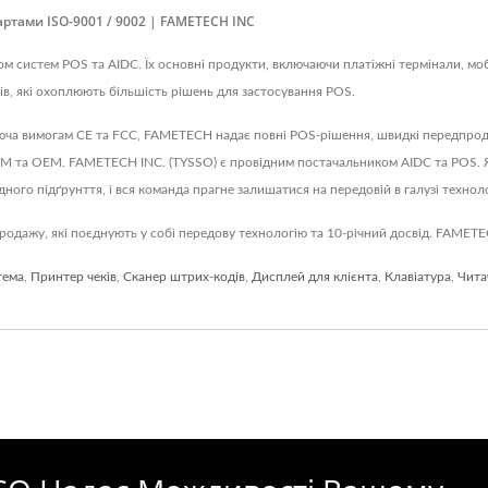
ртами ISO-9001 / 9002 | FAMETECH INC
м систем POS та AIDC. Їх основні продукти, включаючи платіжні термінали, мо
в, які охоплюють більшість рішень для застосування POS.
юча вимогам CE та FCC, FAMETECH надає повні POS-рішення, швидкі передпродаж
DM та OEM. FAMETECH INC. (TYSSO) є провідним постачальником AIDC та POS. Я
ного підґрунття, і вся команда прагне залишатися на передовій в галузі техноло
одажу, які поєднують у собі передову технологію та 10-річний досвід. FAMETE
тема
,
Принтер чеків
,
Сканер штрих-кодів
,
Дисплей для клієнта
,
Клавіатура
,
Чита