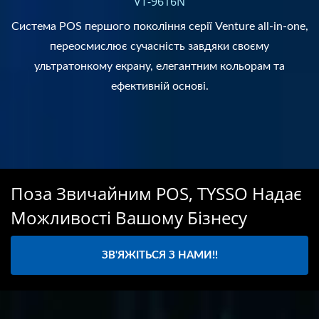
VT-9616N
Система POS першого покоління серії Venture all-in-one,
переосмислює сучасність завдяки своєму
ультратонкому екрану, елегантним кольорам та
ефективній основі.
Поза Звичайним POS, TYSSO Надає
Можливості Вашому Бізнесу
ЗВ'ЯЖІТЬСЯ З НАМИ!!