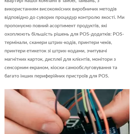
квартирі нашої компанії в Тайбеї, Тайвань, з
використанням високоякісних виробничих методів
відповідно до суворих процедур контролю якості. Ми
пропонуємо повний асортимент продуктів, які
охоплюють більшість рішень для POS-додатків: POS-
термінали, сканери штрих-кодів, принтери чеків,
принтери етикеток зі штрих-кодами, зчитувачі
магнітних карток, дисплеї для клієнтів, монітори з
сенсорним екраном, кіоски самообслуговування та
багато інших периферійних пристроїв для POS.