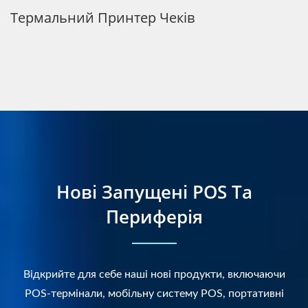
Безвентиляторне Апаратне Забезпечення
Skylake Високої Продуктивності З
Принтером
Нові Запущені POS Та
Периферія
Відкрийте для себе наші нові продукти, включаючи
POS-термінали, мобільну систему POS, портативні