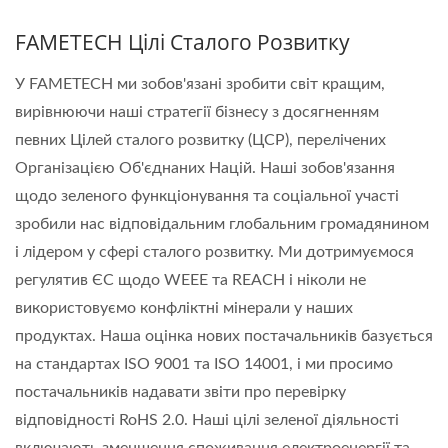
FAMETECH Цілі Сталого Розвитку
У FAMETECH ми зобов'язані зробити світ кращим,
вирівнюючи наші стратегії бізнесу з досягненням
певних Цілей сталого розвитку (ЦСР), перелічених
Організацією Об'єднаних Націй. Наші зобов'язання
щодо зеленого функціонування та соціальної участі
зробили нас відповідальним глобальним громадянином
і лідером у сфері сталого розвитку. Ми дотримуємося
регулятив ЄС щодо WEEE та REACH і ніколи не
використовуємо конфліктні мінерали у наших
продуктах. Наша оцінка нових постачальників базується
на стандартах ISO 9001 та ISO 14001, і ми просимо
постачальників надавати звіти про перевірку
відповідності RoHS 2.0. Наші цілі зеленої діяльності
включають зменшення споживання електроенергії та