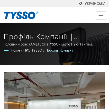
УКРАЇНСЬКА
Профіль Компанії |
Виробник AIDC Та POS З
Головний офіс FAMETECH (TYSSO), місто Нью-Тайпей,
Тайвань.
Home
/
ПРО TYSSO
/
Профіль Компанії
Тайваню З 1981 Року |
FAMETECH INC