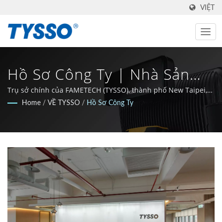
VIỆT
Hồ Sơ Công Ty | Nhà Sản
Xuất AIDC & POS Made In
Trụ sở chính của FAMETECH (TYSSO), thành phố New Taipei,
Đài Loan.
Home
/
VỀ TYSSO
/
Hồ Sơ Công Ty
Taiwan Từ Năm 1981 |
FAMETECH INC