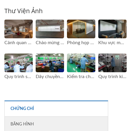
Thư Viện Ảnh
Cảnh quan văn phòng của FAMETECH (TYSSO)
Chào mừng đến với FAMETECH (TYSSO)
Phòng họp của FAMETECH (TYSSO)
Khu vực mở của văn phòng FAMETECH (TYSSO)
Quy trình sản xuất của FAMETECH (TYSSO)
Dây chuyền sản xuất của FAMETECH (TYSSO)
Kiểm tra chất lượng của FAMETECH (TYSSO)
Quy trình kiểm tra độ tin cậy của FAMETECH (TYSSO)
CHỨNG CHỈ
BĂNG HÌNH