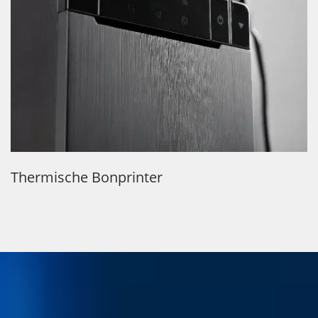
Fanless Skylake High Performance POS-
Hardware Met Printer