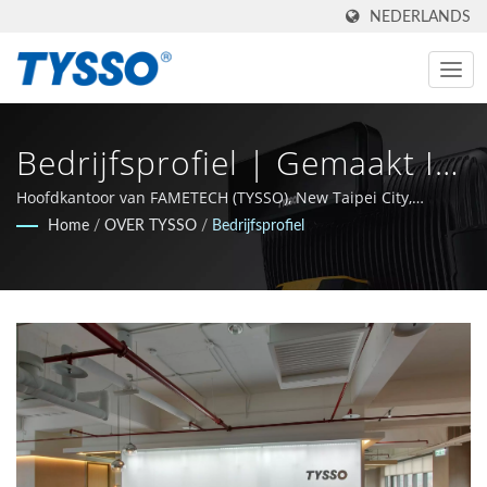
NEDERLANDS
Bedrijfsprofiel | Gemaakt In
Taiwan AIDC & POS
Hoofdkantoor van FAMETECH (TYSSO), New Taipei City,
Taiwan.
Home
/
OVER TYSSO
/
Bedrijfsprofiel
Fabrikant Sinds 1981 |
FAMETECH INC