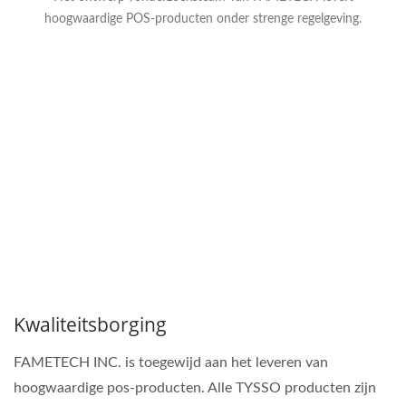
met strikte hoge normen.
hoogwaardige POS-producten onder strenge regelgeving.
Met de goede kwaliteit
van het
productontwikkelings- en
productieproces
produceren en leveren wij
een volledig assortiment
POS-
toepassingsproducten
voor de behoeften van
verschillende industrieën.
Kwaliteitsborging
FAMETECH INC. is toegewijd aan het leveren van
hoogwaardige pos-producten. Alle TYSSO producten zijn