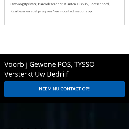
Ontvangstprinter
,
Barcodescanner
,
Klanten Display
,
Toetsenbord
,
Kaartlezer
en voel je vrij om
Neem contact met ons op
.
Voorbij Gewone POS, TYSSO
Versterkt Uw Bedrijf
NEEM NU CONTACT OP!!