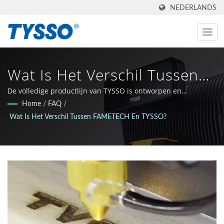
NEDERLANDS
Wat Is Het Verschil Tussen
FAMETECH En TYSSO? |
De volledige productlijn van TYSSO is ontworpen en
vervaardigd in Taiwan.
Home
/
FAQ
/
One-Stop-Shop Voor POS-
Wat Is Het Verschil Tussen FAMETECH En TYSSO?
En Auto-ID-Oplossingen |
FAMETECH INC