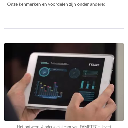
Onze kenmerken en voordelen zijn onder andere:
Ontwerp &
Gemaakt In
Taiwan
Als een ISO 9001
gecertificeerde fabrikant is
het
ontwerp-/onderzoeksteam
van FAMETECH toegewijd
aan het leveren van
hoogwaardige producten
Het ontwerp-/onderzoeksteam van FAMETECH levert