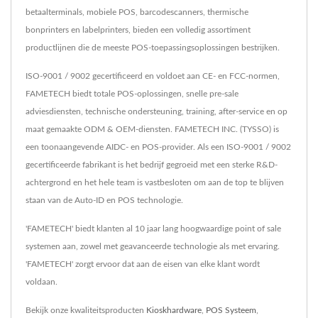
betaalterminals, mobiele POS, barcodescanners, thermische
bonprinters en labelprinters, bieden een volledig assortiment
productlijnen die de meeste POS-toepassingsoplossingen bestrijken.
ISO-9001 / 9002 gecertificeerd en voldoet aan CE- en FCC-normen,
FAMETECH biedt totale POS-oplossingen, snelle pre-sale
adviesdiensten, technische ondersteuning, training, after-service en op
maat gemaakte ODM & OEM-diensten. FAMETECH INC. (TYSSO) is
een toonaangevende AIDC- en POS-provider. Als een ISO-9001 / 9002
gecertificeerde fabrikant is het bedrijf gegroeid met een sterke R&D-
achtergrond en het hele team is vastbesloten om aan de top te blijven
staan van de Auto-ID en POS technologie.
'FAMETECH' biedt klanten al 10 jaar lang hoogwaardige point of sale
systemen aan, zowel met geavanceerde technologie als met ervaring.
'FAMETECH' zorgt ervoor dat aan de eisen van elke klant wordt
voldaan.
Bekijk onze kwaliteitsproducten
Kioskhardware
,
POS Systeem
,