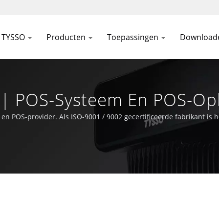
 TYSSO
Producten
Toepassingen
Download
| POS-Systeem En POS-Opl
 POS-provider. Als ISO-9001 / 9002 gecertificeerde fabrikant is 
 blijven van de Auto-ID en POS technologie.