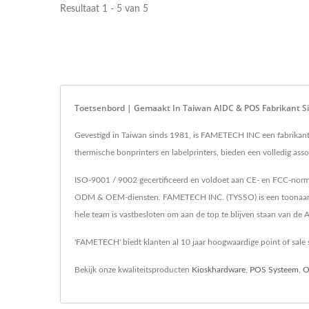
Resultaat 1 - 5 van 5
Toetsenbord | Gemaakt In Taiwan AIDC & POS Fabrikant 
Gevestigd in Taiwan sinds 1981, is FAMETECH INC een fabrikan
thermische bonprinters en labelprinters, bieden een volledig as
ISO-9001 / 9002 gecertificeerd en voldoet aan CE- en FCC-norme
ODM & OEM-diensten. FAMETECH INC. (TYSSO) is een toonaangeve
hele team is vastbesloten om aan de top te blijven staan van de
'FAMETECH' biedt klanten al 10 jaar hoogwaardige point of sale 
Bekijk onze kwaliteitsproducten
Kioskhardware
,
POS Systeem
,
O