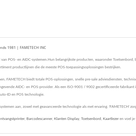
Sinds 1981 | FAMETECH INC
t van POS- en AIDC-systemen.Hun belangrijkste producten, waaronder Toetsenbord, b
sortiment productlijnen die de meeste POS-toepassingsoplossingen bestrijken.
n, FAMETECH biedt totale POS-oplossingen, snelle pre-sale adviesdiensten, technisc
nde AIDC- en POS-provider. Als een ISO-9001 / 9002 gecertificeerde fabrikant is 
 Auto-ID en POS technologie.
systemen aan, zowel met geavanceerde technologie als met ervaring. 'FAMETECH' zorgt
ntvangstprinter
,
Barcodescanner
,
Klanten Display
,
Toetsenbord
,
Kaartlezer
en voel je