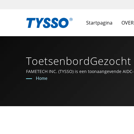
Startpagina
OVER
ToetsenbordGezocht 
'FAMETECH'
FAMETECH INC. (TYSSO) is een toonaangevende AIDC- en
en het hele team is toegewijd om aan de voorhoede te
Home