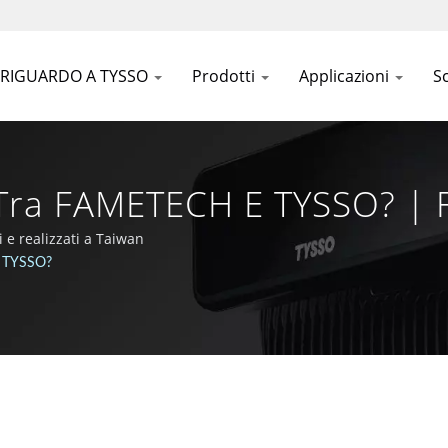
RIGUARDO A TYSSO
Prodotti
Applicazioni
S
 Tra FAMETECH E TYSSO? | F
OS E Auto-ID | FAMETECH 
 e realizzati a Taiwan
E TYSSO?