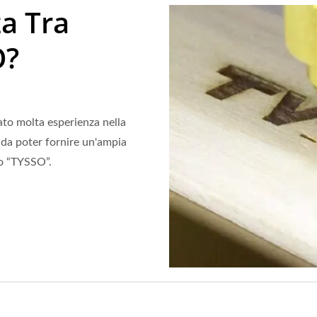
za Tra
O?
to molta esperienza nella
da poter fornire un'ampia
io “TYSSO”.