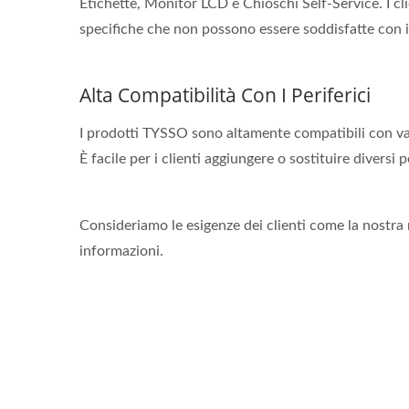
Etichette, Monitor LCD e Chioschi Self-Service. I cli
specifiche che non possono essere soddisfatte con i
Alta Compatibilità Con I Periferici
I prodotti TYSSO sono altamente compatibili con vari t
È facile per i clienti aggiungere o sostituire diversi pe
Consideriamo le esigenze dei clienti come la nostra m
informazioni.