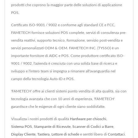
prodotti che coprono la maggior parte delle soluzioni di applicazione
POS.
Certificato ISO-9001 / 9002 e conforme agli standard CE e FCC,
FAMETECH fornisce soluzioni POS complete, servizi di consulenza pre-
vendita reattivi, supporto tecnico, formazione, servizio post-vendita e
servizi personalizzati ODM & OEM. FAMETECH INC. (TYSSO) è un
importante fornitore di AIDC e POS. Come produttore certificato ISO-
9001 / 9002, l'azienda è cresciuta con una solida base di ricerca e
sviluppo e l'intero team si impegna a rimanere all'avanguardia nel
campo della tecnologia Auto-ID e POS.
'FAMETECH' offre ai clienti sistemi punto vendita di alta qualità, sia con
tecnologia avanzata che con 10 anni di esperienza, 'FAMETECH'
garantisce che le esigenze di ogni cliente siano soddisfatte.
Visualizza i nostri prodotti di qualità
Hardware per chioschi
,
Sistema POS
,
Stampante di Ricevute
,
Scanner di Codici a Barre
,
Display Cliente
,
Tastiera
,
Lettore di schede
e sentiti libero di
Contattaci
.