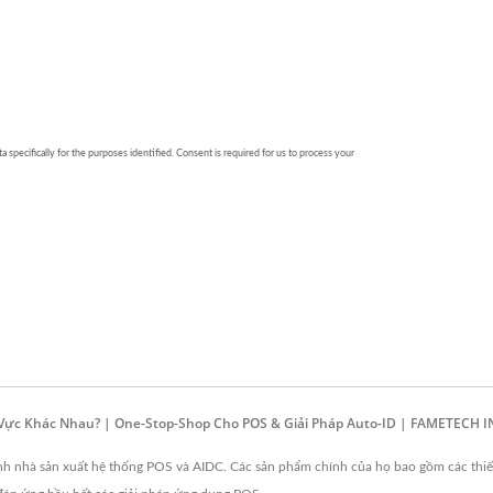
h Vực Khác Nhau? | One-Stop-Shop Cho POS & Giải Pháp Auto-ID | FAMETECH I
nh nhà sản xuất hệ thống POS và AIDC. Các sản phẩm chính của họ bao gồm các thiết