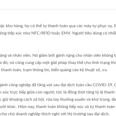
ặc kho hàng, họ có thể tự thanh toán qua các máy tự phục vụ. Đ
hông tiếp xúc như NFC/RFID hoặc EMV. Người tiêu dùng có nhiề
hàng và nhân viên. Nó giảm bớt gánh nặng cho nhân viên không b
hi đó, nó cũng cung cấp một giải pháp thay thế cho tình trạng t
hanh toán, trạm thông tin, biển quảng cáo kỹ thuật số, v.v.
ành công nghiệp đã tăng vọt sau đại dịch toàn cầu COVID-19. C
p xúc trực tiếp giữa con người, tức là đồng thời tăng tỷ lệ tha
 giữ khoảng cách xã hội, rửa tay thường xuyên và khử trùng, đe
 người khác. Hôm nay, thanh toán không tiếp xúc và tự thanh toá
 cho chủ doanh nghiệp thích nghi với thị trường sau đại dịch.