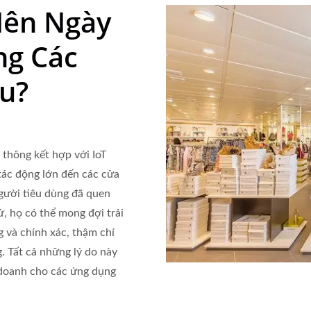
Nên Ngày
ng Các
u?
 thông kết hợp với IoT
 tác động lớn đến các cửa
gười tiêu dùng đã quen
ử, họ có thể mong đợi trải
 và chính xác, thậm chí
g. Tất cả những lý do này
 doanh cho các ứng dụng