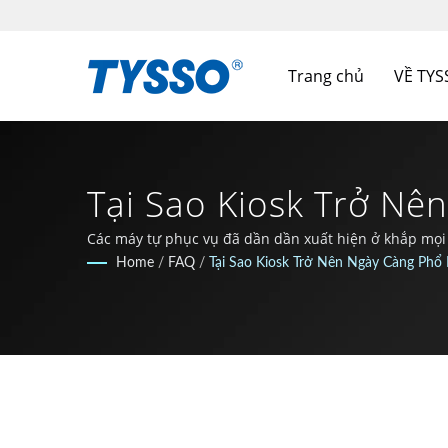
Trang chủ
VỀ TY
Tại Sao Kiosk Trở Nê
Nhau? | One-Stop-Sh
Các máy tự phục vụ đã dần dần xuất hiện ở khắp mọi
Home
/
FAQ
/
Tại Sao Kiosk Trở Nên Ngày Càng Phổ
INC