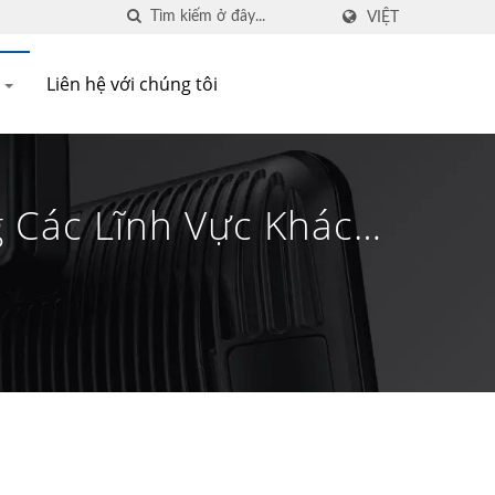
VIỆT
Q
Liên hệ với chúng tôi
g Các Lĩnh Vực Khác
uto-ID | FAMETECH