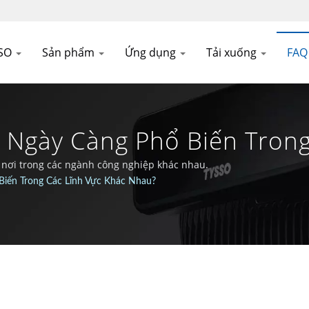
SSO
Sản phẩm
Ứng dụng
Tải xuống
FA
n Ngày Càng Phổ Biến Tron
op Cho POS & Giải Pháp A
 nơi trong các ngành công nghiệp khác nhau.
 Biến Trong Các Lĩnh Vực Khác Nhau?