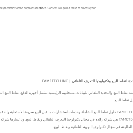
البيع وتكنولوجيا التعرف التلقائي | FAMETECH INC
عام 1981، تعد FAMETECH INC شركة تصنيع أنظمة نقاط البيع والتحديد التلقائي للبيانات. منتجاتهم الرئيسية تشمل أجهزة ا
 نقاط البيع.
حاصلة على شهادة ISO-9001 / 9002 وتفي بمعايير CE وFCC، توفر FAMETECH حلول نقاط البيع الشاملة وخدمات استشارات ما ق
طليعة في مجال تكنولوجيا الهوية التلقائية ونقاط البيع.