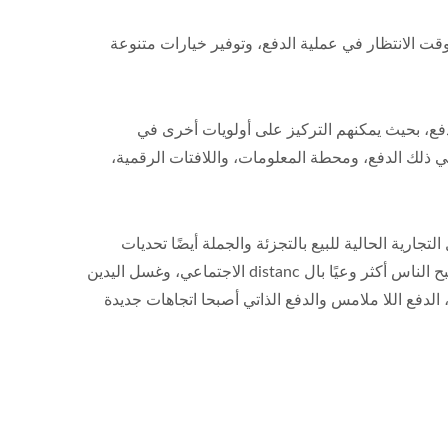
قت الانتظار في عملية الدفع، وتوفير خيارات متنوعة
دفع، بحيث يمكنهم التركيز على أولويات أخرى في
ي ذلك الدفع، ومحطة المعلومات، واللافتات الرقمية،
ل متزايد بعد الجائحة العالمية لفيروس كوفيد-19. تواجه أنماط الأعمال التجارية الحالية للبيع بالتجزئة والجملة أيضًا تحديات
تناقص الاتصال المتبادل المباشر بين الأشخاص، أي أنها في الوقت نفسه ترفع نسبة الدفع الذاتي للعملاء. للوقاية من الانتشار، يصبح الناس أكثر وعيًا بال distanc الاجتماعي، وغسل اليدين
 الدفع اللا ملامس والدفع الذاتي أصبحا اتجاهات جديدة