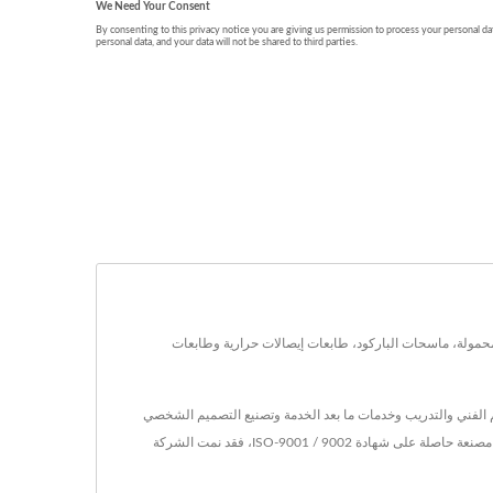
لدفع، نقاط البيع المحمولة، ماسحات الباركود، طابعات إيصالات حرارية وطابعات
بل البيع سريعة الاستجابة والدعم الفني والتدريب وخدمات ما بعد الخدمة وتصنيع التصميم الشخصي
والتصميم المخصص. خدمات تصنيع المعدات الأصلية. FAMETECH INC. (TYSSO) هي شركة رائدة في مجال تكنولوجيا التعرف التلقائي ونقاط البيع. وباعتبارها شركة مصنعة حاصلة على شهادة ISO-9001 / 9002، فقد نمت الشركة