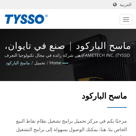
العربية
ماسح الباركود | صنع في تايوان،
مصنع AIDC ونقاط البيع منذ
FAMETECH INC. (TYSSO) هي شركة رائدة في مجال تكنولوجيا التعرف
التلقائي ونقاط البيع. كشركة مصنعة معتمدة وفقًا لمعايير ISO-9001 /
Home
/
تحميل
/
ماسح الباركود
1981 | FAMETECH INC
9002 ، نمت الشركة بخلفية قوية في البحث والتطوير ويتفانى الفريق
بأكمله في البقاء في طليعة تكنولوجيا التعرف التلقائي ونقاط البيع.
ماسح الباركود
مرحبًا بكم في مركز تحميل برامج تشغيل نظام نقاط البيع
الخاص بنا. هنا، يمكنك الوصول بسهولة إلى برامج التشغيل