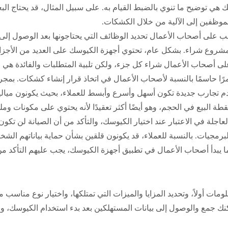
 هي توضيح ما تنوي بالضبط القيام به. على سبيل المثال، قد يحتاج ال
موظفين إلى الآلية من خلال الكشكات.
أي مشروع شراء. بشكل عام، تحتوي أجهزة الكيوسك على العديد من الأجزاء،
أصحاب الأعمال شراء كل جزء، ولكن تلبية المتطلبات والفائدة هي الأ
مرًا حاسمًا بالنسبة لأصحاب الأعمال في اتخاذ قرار إنشاء كشكات. بمج
قدم تجارب جديدة تكون أسهل وأسرع وأبسط للعملاء، بحيث يكونون ميالين
قطة البيع في الحجم، وهو أيضًا أكثر تعقيدًا لأنه يحتوي على مكونات 
لعاجلة في الاعتبار عند اختيار الكيوسك، والتأكد من أن الصيانة لن تكون 
برمجيات. بالنسبة للعملاء، قد يكونون قلقين بشأن حماية بياناتهم الشخص
ا يبدأ أصحاب الأعمال في تطبيق أجهزة الكيوسك، يجب عليهم التأكد من
معلومات أولاً، وتحديد المزايا والميزات التي تمتلكها، واختيار نوع من
يمكنك جمع والوصول إلى بيانات المستهلكين بعد بدء استخدام الكيوسك،