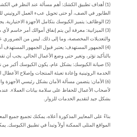
(1) أهداف تطبيق الكشك: أهم مسألة عند النظر في الكشك
الطابور في الصف، أو حتى تحويل عبء العمل الروتيني لل
(2) الوظائف: يتميز الكيوسك بتكامل الأجهزة الاختيارية. يجب على أصحاب الأعمال تحديد الوظائف التي يحتاجونها بعد الوصول إلى الاحتياجات.
(3) الميزانية: معرفة أين يتم إنفاق أموالك أمر حاسم ل
والتعديلات المخصصة، وما إلى ذلك. ليس من الضروري على 
(4) الجمهور المستهدف: يعتبر قبول الجمهور المستهدف أ
بالتأكيد تؤثر، وتغير حتى وضع الأعمال الحالي. يجب أن ت
(5) صيانة الكيوسك: بشكل عام، يكون الكيوسك أكبر من ن
الخدمة الروتينية وإعادة تعبئة المنتجات وإصلاح الأعطال ا
(6) الأمان: يتضمن مسألة الأمان بشكل رئيسي الأجهزة وال
لأصحاب الأعمال للحفاظ على سلامة بيانات العملاء. عندم
بشكل جيد لتقديم الخدمات للزوار.
بناءً على المعايير المذكورة أعلاه، يمكنك تجميع جميع ال
المواقع المثلى الممكنة أولاً وتبدأ في تطبيق الكيوسك. 